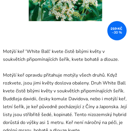
219 KČ
–30 %
Motýlí keř 'White Ball' kvete čistě bílými květy v
soukvětích připomínajících šeřík, kvete bohatě a dlouze.
Motýlí keř opravdu přitahuje motýly všech druhů. Když
rozkvete, jsou jimi květy doslova obaleny. Druh White Ball
kvete čistě bílými květy v soukvětích připomínajících šeřík.
Buddleja davidii, česky komule Davidova, nebo i motýlí keř,
letní šeřík, je keř původně pocházející z Číny a Japonska. Její
listy jsou stříbřitě šedé, kopinaté. Tento nizozemský hybrid
dorůstá do výšky asi 1 metru. Keř není náročný na péči, je
odolný mrazu, bohatě a dlouze kvete.