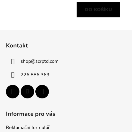
DO KOŠÍKU
Z
á
Kontakt
p
a
shop
@
scrptd.com
t
í
226 886 369
Informace pro vás
Reklamační formulář