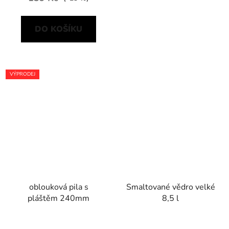
DO KOŠÍKU
VÝPRODEJ
oblouková pila s
Smaltované vědro velké
pláštěm 240mm
8,5 l