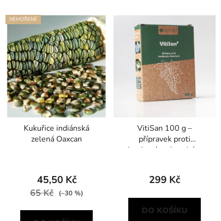
NEMOŘENÉ
Kukuřice indiánská
VitiSan 100 g –
zelená Oaxcan
přípravek proti
houbovým chorobám
45,50 Kč
299 Kč
65 Kč
(–30 %)
DO KOŠÍKU