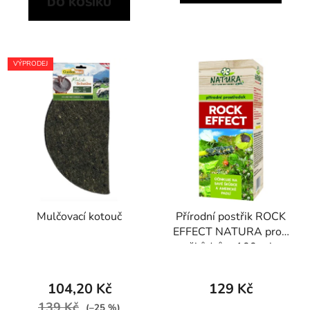
DO KOŠÍKU
VÝPRODEJ
Mulčovací kotouč
Přírodní postřik ROCK
EFFECT NATURA proti
škůdcům 100 ml
104,20 Kč
129 Kč
139 Kč
(–25 %)