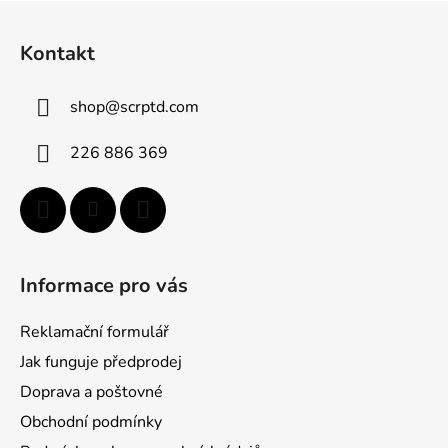
Z
á
Kontakt
p
a
shop
@
scrptd.com
t
í
226 886 369
Informace pro vás
Reklamační formulář
Jak funguje předprodej
Doprava a poštovné
Obchodní podmínky