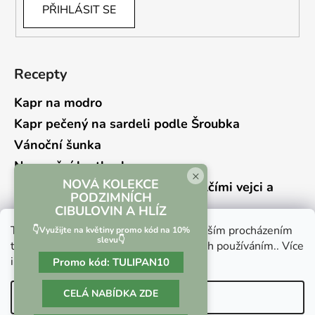
PŘIHLÁSIT SE
Recepty
Kapr na modro
Kapr pečený na sardeli podle Šroubka
Vánoční šunka
Novoroční hrstkovka
×
NOVÁ KOLEKCE
Lehký bramborový salát s křepelčími vejci a
PODZIMNÍCH
kyselou okurkou
CIBULOVIN A HLÍZ
Tento web používá soubory cookie. Dalším procházením
👇Využijte na květiny promo kód na 10%
slevu👇
tohoto webu vyjadřujete souhlas s jejich používáním.. Více
informací
zde
.
Promo kód:
TULIPAN10
Vrácení zboží a reklamace
Kontaktní formulář
CELÁ NABÍDKA ZDE
Nastavení