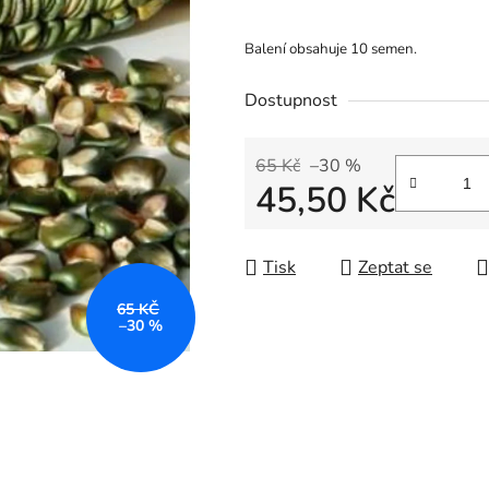
Balení obsahuje 10 semen.
Dostupnost
65 Kč
–30 %
45,50 Kč
Měrná cena:
Tisk
Zeptat se
65 KČ
–30 %