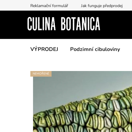
Přejít
Reklamační formulář
Jak funguje předprodej
na
obsah
VÝPRODEJ
Podzimní cibuloviny
NEMOŘENÉ