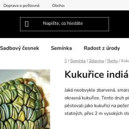
Doprava a poštovné
Obchodní podmínky
Podmínky ochra
Sadbový česnek
Semínka
Radost z úrody
Domů
/
Semínka
/
Zelenina
/
Rarity
/
Kuku
Kukuřice indi
Jaká neobvykle zbarvená, smara
okrasná kukuřice. Tento druh pů
pěstovali jako kukuřici na peče
statných, přes 2 m vysokých st