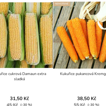
NEMOŘENÉ
řice cukrová Damaun extra
Kukuřice pukancová Kremg
sladká
31,50 Kč
38,50 Kč
45 Kč
55 Kč
(–30 %)
(–30 %)