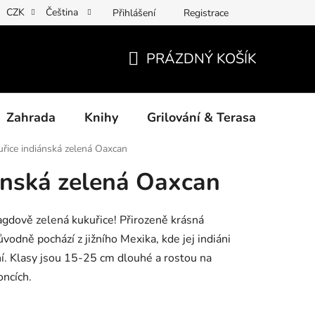
CZK
Čeština
Přihlášení
Registrace
ny osobních údajů
Povinné informace a odkazy ÚKZÚZ
Jak
PRÁZDNÝ KOŠÍK
NÁKUPNÍ
KOŠÍK
Zahrada
Knihy
Grilování & Terasa
Dárk
řice indiánská zelená Oaxcan
ánská zelená Oaxcan
gdově zelená kukuřice! Přirozeně krásná
vodně pochází z jižního Mexika, kde jej indiáni
ní. Klasy jsou 15-25 cm dlouhé a rostou na
oncích.