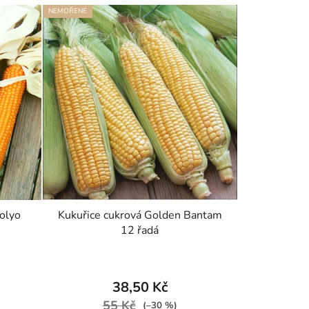
NEMOŘENÉ
olyo
Kukuřice cukrová Golden Bantam
12 řadá
38,50 Kč
55 Kč
(–30 %)