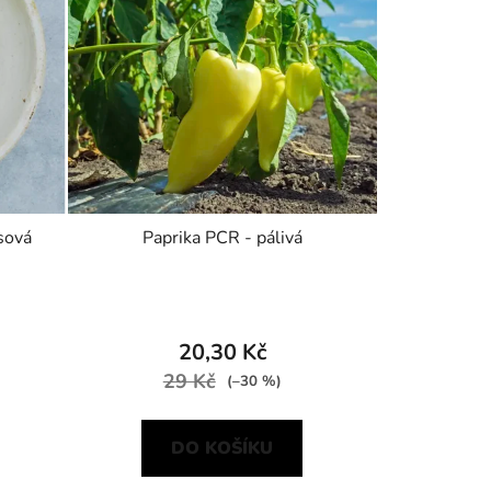
sová
Paprika PCR - pálivá
20,30 Kč
29 Kč
(–30 %)
DO KOŠÍKU