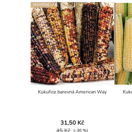
NEMOŘENÉ
Kukuřice barevná American Way
Kuku
31,50 Kč
45 Kč
(–30 %)