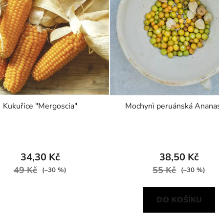
Kukuřice "Mergoscia"
Mochynì peruánská Anana
34,30 Kč
38,50 Kč
49 Kč
55 Kč
(–30 %)
(–30 %)
DO KOŠÍKU