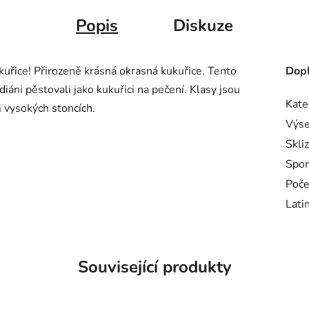
Popis
Diskuze
uřice! Přirozeně krásná okrasná kukuřice. Tento
Dopl
diáni pěstovali jako kukuřici na pečení. Klasy jsou
Kate
 vysokých stoncích.
Výse
Skli
Spo
Poče
Lati
Související produkty