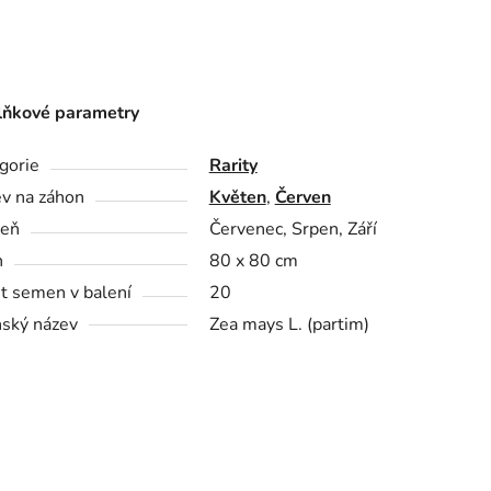
ňkové parametry
gorie
Rarity
v na záhon
Květen
,
Červen
zeň
Červenec, Srpen, Září
n
80 x 80 cm
t semen v balení
20
nský název
Zea mays L. (partim)