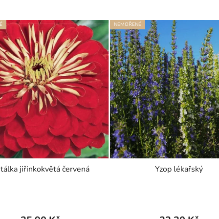
É
NEMOŘENÉ
tálka jiřinkokvětá červená
Yzop lékařský