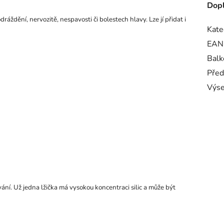
Dopl
áždění, nervozitě, nespavosti či bolestech hlavy. Lze jí přidat i
Kate
EAN
Balk
Před
Výse
vání. Už jedna lžička má vysokou koncentraci silic a může být