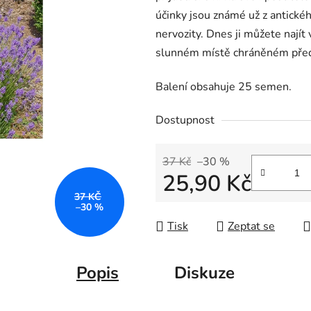
účinky jsou známé už z antické
nervozity. Dnes ji můžete najít 
slunném místě chráněném před
Balení obsahuje 25 semen.
Dostupnost
37 Kč
–30 %
25,90 Kč
37 KČ
Měrná cena:
–30 %
Tisk
Zeptat se
Popis
Diskuze