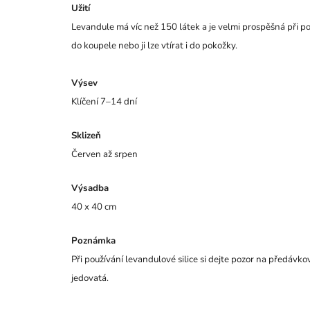
Užití
Levandule má víc než 150 látek a je velmi prospěšná při podr
do koupele nebo ji lze vtírat i do pokožky.
Výsev
Klíčení 7–14 dní
Sklizeň
Červen až srpen
Výsadba
40 x 40 cm
Poznámka
Při používání levandulové silice si dejte pozor na předávko
jedovatá.