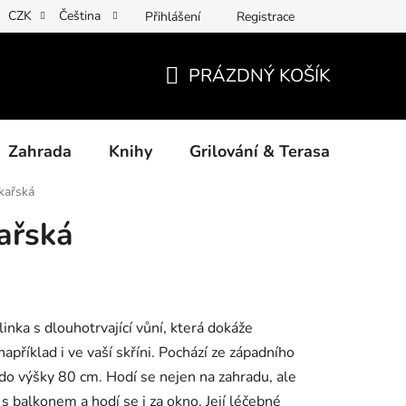
CZK
Čeština
Přihlášení
Registrace
ny osobních údajů
Povinné informace a odkazy ÚKZÚZ
Jak
PRÁZDNÝ KOŠÍK
NÁKUPNÍ
KOŠÍK
Zahrada
Knihy
Grilování & Terasa
Dárk
kařská
ařská
inka s dlouhotrvající vůní, která dokáže
apříklad i ve vaší skříni. Pochází ze západního
do výšky 80 cm. Hodí se nejen na zahradu, ale
é s balkonem a hodí se i za okno. Její léčebné