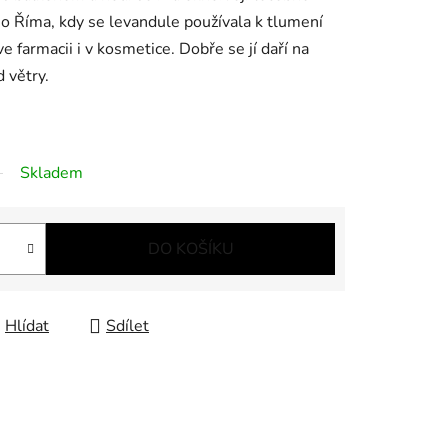
ho Říma, kdy se levandule používala k tlumení
ve farmacii i v kosmetice. Dobře se jí daří na
 větry.
Skladem
DO KOŠÍKU
Hlídat
Sdílet