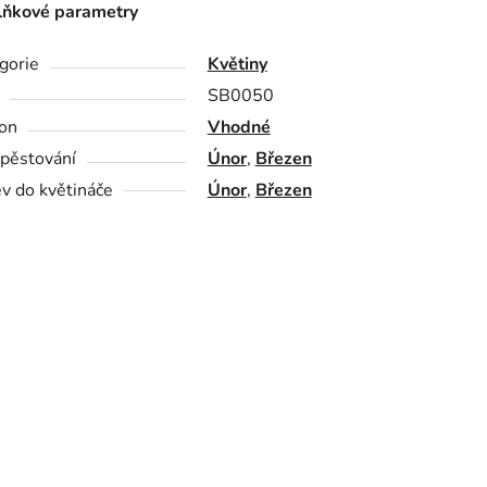
ňkové parametry
gorie
Květiny
SB0050
on
Vhodné
pěstování
Únor
,
Březen
v do květináče
Únor
,
Březen