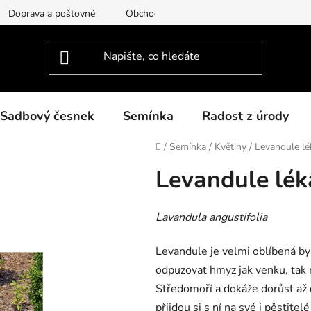
Doprava a poštovné
Obchodní podmínky
Podmínky ochra
Sadbový česnek
Semínka
Radost z úrody
Domů
/
Semínka
/
Květiny
/
Levandule lé
Levandule lék
Lavandula angustifolia
Levandule je velmi oblíbená byl
odpuzovat hmyz jak venku, tak n
Středomoří a dokáže dorůst až 
přijdou si s ní na své i pěstitel