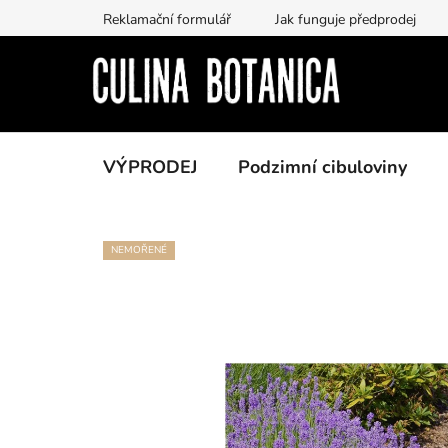
Přejít
Reklamační formulář
Jak funguje předprodej
na
obsah
VÝPRODEJ
Podzimní cibuloviny
NEMOŘENÉ