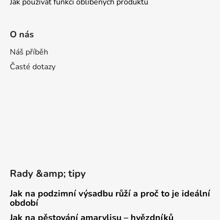
Jak používat funkci oblíbených produktů
O nás
Náš příběh
Časté dotazy
Rady &amp; tipy
Jak na podzimní výsadbu růží a proč to je ideální
období
Jak na pěstování amarylisu – hvězdníků