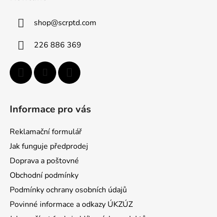
p
a
shop
@
scrptd.com
t
í
226 886 369
Informace pro vás
Reklamační formulář
Jak funguje předprodej
Doprava a poštovné
Obchodní podmínky
Podmínky ochrany osobních údajů
Povinné informace a odkazy ÚKZÚZ