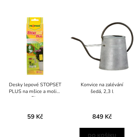
Desky lepové STOPSET
Konvice na zalévání
PLUS na mšice a molice
šedá, 2,3 l
5ks
59 Kč
849 Kč
DO KOŠÍKU