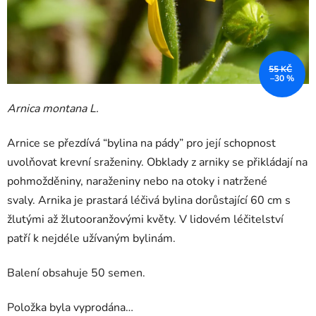
55 KČ
–30 %
Arnica montana L.
Arnice se přezdívá “bylina na pády” pro její schopnost
uvolňovat krevní sraženiny. Obklady z arniky se přikládají na
pohmožděniny, naraženiny nebo na otoky i natržené
svaly. Arnika je prastará léčivá bylina dorůstající 60 cm s
žlutými až žlutooranžovými květy. V lidovém léčitelství
patří k nejdéle užívaným bylinám.
Balení obsahuje 50 semen.
Položka byla vyprodána…