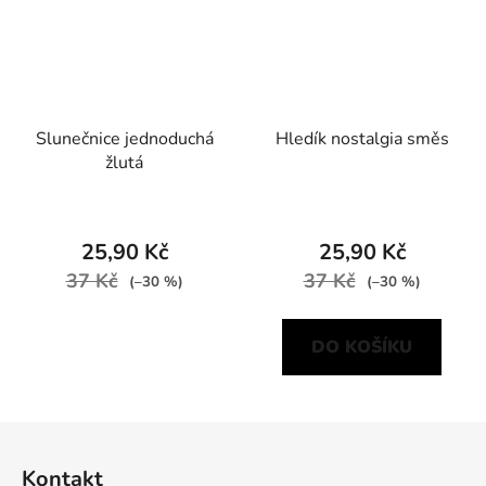
Slunečnice jednoduchá
Hledík nostalgia směs
žlutá
25,90 Kč
25,90 Kč
37 Kč
37 Kč
(–30 %)
(–30 %)
DO KOŠÍKU
Z
á
Kontakt