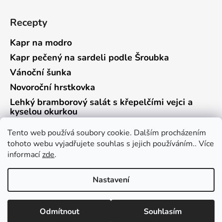
Recepty
Kapr na modro
Kapr pečený na sardeli podle Šroubka
Vánoční šunka
Novoroční hrstkovka
Lehký bramborový salát s křepelčími vejci a
kyselou okurkou
Tento web používá soubory cookie. Dalším procházením
tohoto webu vyjadřujete souhlas s jejich používáním.. Více
informací
zde
.
Vrácení zboží a reklamace
Kontaktní formulář
Nastavení
Vytvořil Shoptet
Odmítnout
Souhlasím
Copyright 2026
Culina Botanica
. Všechna práva