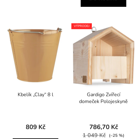
VÝPRODEJ
Kbelík „Clay“ 8 l
Gardigo Zvířecí
domeček Polojeskyně
809 Kč
786,70 Kč
1 049 Kč
(–25 %)