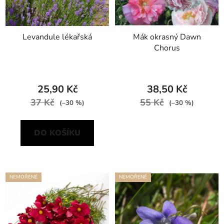
Levandule lékařská
Mák okrasný Dawn
Chorus
25,90 Kč
38,50 Kč
37 Kč
55 Kč
(–30 %)
(–30 %)
DO KOŠÍKU
NEMOŘENÉ
NEMOŘENÉ