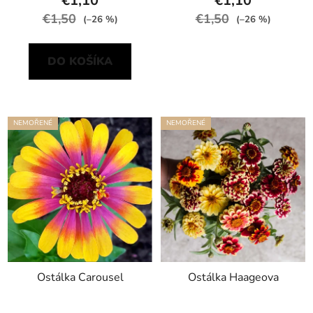
€1,10
€1,10
€1,50
€1,50
(–26 %)
(–26 %)
DO KOŠÍKA
NEMOŘENÉ
NEMOŘENÉ
Ostálka Carousel
Ostálka Haageova