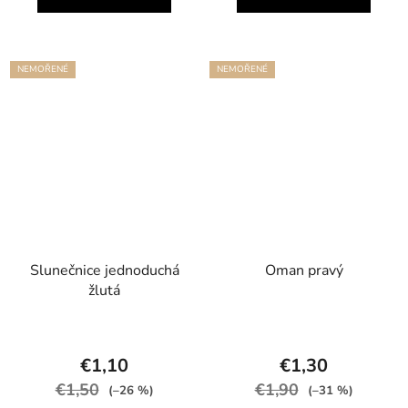
NEMOŘENÉ
NEMOŘENÉ
Slunečnice jednoduchá
Oman pravý
žlutá
€1,10
€1,30
€1,50
€1,90
(–26 %)
(–31 %)