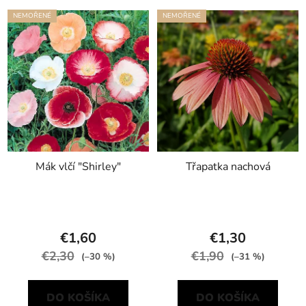
NEMOŘENÉ
NEMOŘENÉ
Mák vlčí "Shirley"
Třapatka nachová
€1,60
€1,30
€2,30
€1,90
(–30 %)
(–31 %)
DO KOŠÍKA
DO KOŠÍKA