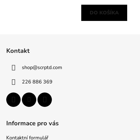
DO KOŠÍKA
Z
á
Kontakt
p
ä
shop
@
scrptd.com
t
i
226 886 369
e
Informace pro vás
Kontaktní formulář