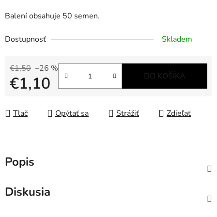
Balení obsahuje 50 semen.
Dostupnosť
Skladem
€1,50
–26 %
DO KOŠÍKA
€1,10
Jednotková cena:
Tlač
Opýtať sa
Strážiť
Zdieľať
Popis
Diskusia