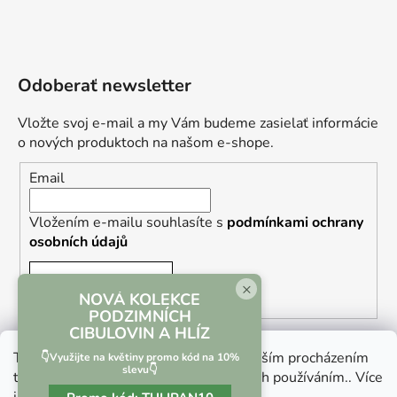
Odoberať newsletter
Vložte svoj e-mail a my Vám budeme zasielať informácie
o nových produktoch na našom e-shope.
Email
Vložením e-mailu souhlasíte s
podmínkami ochrany
osobních údajů
PRIHLÁSIŤ SA
×
NOVÁ KOLEKCE
PODZIMNÍCH
CIBULOVIN A HLÍZ
Tento web používá soubory cookie. Dalším procházením
👇Využijte na květiny promo kód na 10%
slevu👇
tohoto webu vyjadřujete souhlas s jejich používáním.. Více