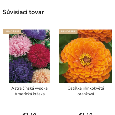
Súvisiaci tovar
NEMOŘENÉ
NEMOŘENÉ
Astra čínská vysoká
Ostálka jiřinkokvětá
Americká kráska
oranžová