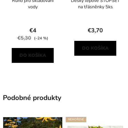
Runo pro skladování
Desky lepové STOPSET
vody
na třásněnky 5ks
€4
€3,70
€5,30
(–24 %)
DO KOŠÍKA
DO KOŠÍKA
Podobné produkty
NEMOŘENÉ