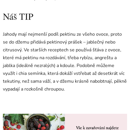
Náš TIP
Jahody mají nejmenší podíl pektinu ze všeho ovoce, proto
se do džemu přidává pektinový prášek – jablečný nebo
citrusový. Ve starších receptech se používá šťáva z ovoce,
které má pektinu na rozdávání, třeba rybízu, angreštu a
jablka (ideálně nezralých) a kdoule. Podobně můžeme
využít i chia semínka, která dokáží vstřebat až desetkrát víc
tekutiny, než sama váží, a v džemu krásně nabobtnají, pěkně
vypadají a rozkošně chroupou.