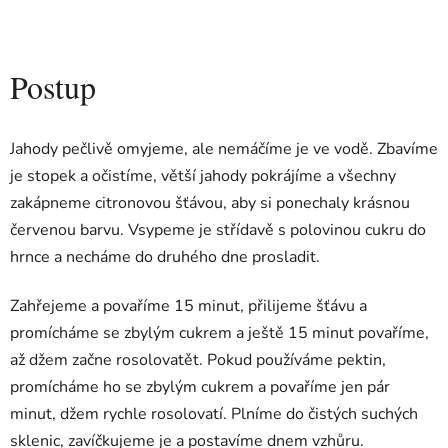
Postup
Jahody pečlivě omyjeme, ale nemáčíme je ve vodě. Zbavíme
je stopek a očistíme, větší jahody pokrájíme a všechny
zakápneme citronovou šťávou, aby si ponechaly krásnou
červenou barvu. Vsypeme je střídavě s polovinou cukru do
hrnce a necháme do druhého dne prosladit.
Zahřejeme a povaříme 15 minut, přilijeme šťávu a
promícháme se zbylým cukrem a ještě 15 minut povaříme,
až džem začne rosolovatět. Pokud používáme pektin,
promícháme ho se zbylým cukrem a povaříme jen pár
minut, džem rychle rosolovatí. Plníme do čistých suchých
sklenic, zavíčkujeme je a postavíme dnem vzhůru.