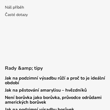
Náš příběh
Časté dotazy
Rady &amp; tipy
Jak na podzimní výsadbu růží a proč to je ideální
období
Jak na pěstování amarylisu – hvězdníků
Není borůvka jako borůvka, průvodce odrůdami
amerických borůvek
Jak na podzimní výsadbu borůvek