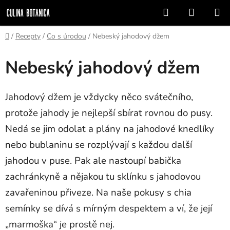
Přejít
Hledat
NÁKUP
na
KOŠÍK
obsah
Domů
/
Recepty
/
Co s úrodou
/
Nebeský jahodový džem
Nebeský jahodový džem
Jahodový džem je vždycky něco svátečního,
protože jahody je nejlepší sbírat rovnou do pusy.
Nedá se jim odolat a plány na jahodové knedlíky
nebo bublaninu se rozplývají s každou další
jahodou v puse. Pak ale nastoupí babička
zachránkyně a nějakou tu sklínku s jahodovou
zavařeninou přiveze. Na naše pokusy s chia
semínky se dívá s mírným despektem a ví, že její
„marmoška“ je prostě nej.