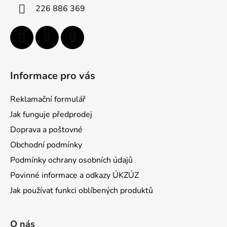
í
226 886 369
Informace pro vás
Reklamační formulář
Jak funguje předprodej
Doprava a poštovné
Obchodní podmínky
Podmínky ochrany osobních údajů
Povinné informace a odkazy ÚKZÚZ
Jak používat funkci oblíbených produktů
O nás