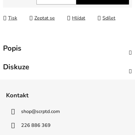
Měrná cena:
Tisk
Zeptat se
Hlídat
Sdílet
Popis
Diskuze
Z
á
Kontakt
p
a
shop
@
scrptd.com
t
í
226 886 369