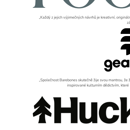
„Každý z jejich výjimečných návrhů je kreativní, originál
z
„Společnost Barebones skutečně žije svou mantrou, že živo
inspirované kulturním dědictvím, které