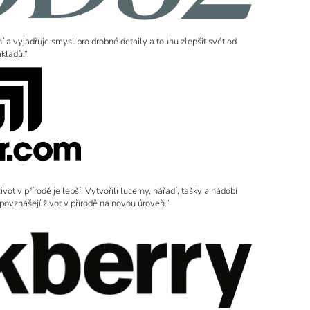
ní a vyjadřuje smysl pro drobné detaily a touhu zlepšit svět od
ákladů.“
t v přírodě je lepší. Vytvořili lucerny, nářadí, tašky a nádobí
 povznášejí život v přírodě na novou úroveň.“