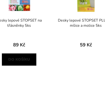
esky lepové STOPSET na
Desky lepové STOPSET PL
třásněnky 5ks
mšice a molice 5ks
89 Kč
59 Kč
DO KOŠÍKU