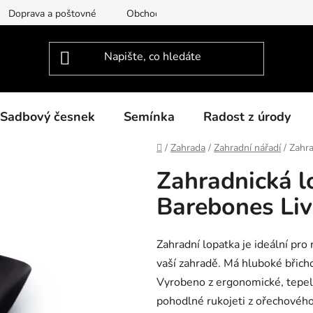
Doprava a poštovné
Obchodní podmínky
Podmínky ochra
Sadbový česnek
Semínka
Radost z úrody
Domů
/
Zahrada
/
Zahradní nářadí
/
Zahra
Zahradnická l
Barebones Liv
Zahradní lopatka je ideální pro
vaší zahradě. Má hluboké břicho
Vyrobeno z ergonomické, tepel
pohodlné rukojeti z ořechového