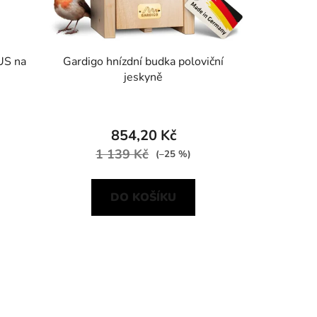
US na
Gardigo hnízdní budka poloviční
jeskyně
854,20 Kč
1 139 Kč
(–25 %)
DO KOŠÍKU