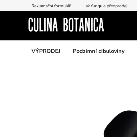
Přejít
Reklamační formulář
Jak funguje předprodej
na
obsah
VÝPRODEJ
Podzimní cibuloviny