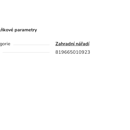
ňkové parametry
gorie
Zahradní nářadí
819665010923