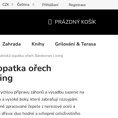
CZK
Čeština
Přihlášení
Registrace
ny osobních údajů
Povinné informace a odkazy ÚKZÚZ
Jak
PRÁZDNÝ KOŠÍK
NÁKUPNÍ
KOŠÍK
Zahrada
Knihy
Grilování & Terasa
Dárk
dnická lopatka ořech Barebones Living
opatka ořech
ing
 rychlou přípravu záhonů a výsadbu sazenic na
 a vysoké boky, které zabraňují rozsypání.
ně zpracované čepele z nerezové oceli a
 dřeva: duo hodné a schopné celoživotního