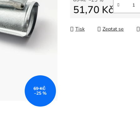
69 Kč
–25 %
51,70 Kč
Měrná cena:
Tisk
Zeptat se
69 KČ
–25 %