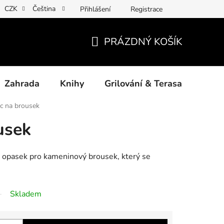
CZK
Čeština
Přihlášení
Registrace
ny osobních údajů
Povinné informace a odkazy ÚKZÚZ
Jak
PRÁZDNÝ KOŠÍK
NÁKUPNÍ
KOŠÍK
Zahrada
Knihy
Grilování & Terasa
Dárk
c na brousek
usek
opasek pro kameninový brousek, který se
Skladem