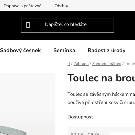
Doprava a poštovné
Obchodní podmínky
Podmínky ochra
Sadbový česnek
Semínka
Radost z úrody
Domů
/
Zahrada
/
Zahradní nářadí
/
Toule
Toulec na bro
Toulec se závěsným háčkem na 
používá při ostření kosy či srpu.
Dostupnost