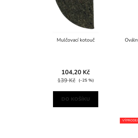
Mulčovací kotouč
Ováln
104,20 Kč
139 Kč
(–25 %)
DO KOŠÍKU
VÝPRODEJ