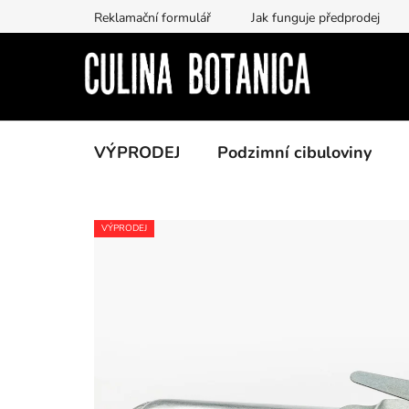
Přejít
Reklamační formulář
Jak funguje předprodej
na
obsah
VÝPRODEJ
Podzimní cibuloviny
VÝPRODEJ