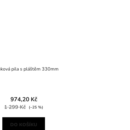
uková pila s pláštěm 330mm
974,20 Kč
1 299 Kč
(–25 %)
DO KOŠÍKU