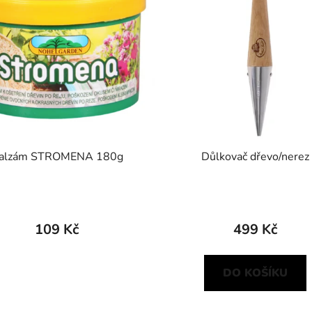
alzám STROMENA 180g
Důlkovač dřevo/nerez
109 Kč
499 Kč
DO KOŠÍKU