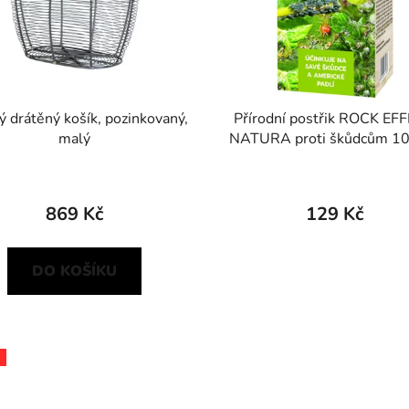
ý drátěný košík, pozinkovaný,
Přírodní postřik ROCK EF
malý
NATURA proti škůdcům 10
869 Kč
129 Kč
DO KOŠÍKU