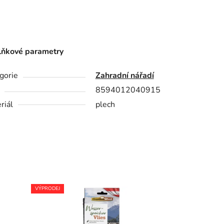
ňkové parametry
gorie
Zahradní nářadí
8594012040915
riál
plech
VÝPRODEJ