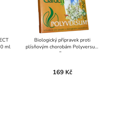
FECT
Biologický přípravek proti
0 ml
plísňovým chorobám Polyversum
5 g
169 Kč