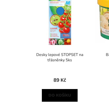
Desky lepové STOPSET na
B
třásněnky 5ks
89 Kč
DO KOŠÍKU