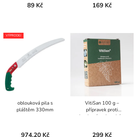
89 Kč
169 Kč
VÝPRODEJ
oblouková pila s
VitiSan 100 g –
pláštěm 330mm
přípravek proti
houbovým chorobám
974,20 Kč
299 Kč