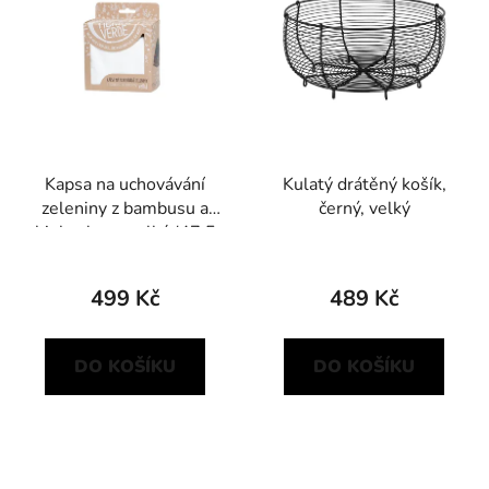
Kapsa na uchovávání
Kulatý drátěný košík,
zeleniny z bambusu a
černý, velký
biobavlny – velká (47,5
× 47,5 cm)
499 Kč
489 Kč
DO KOŠÍKU
DO KOŠÍKU