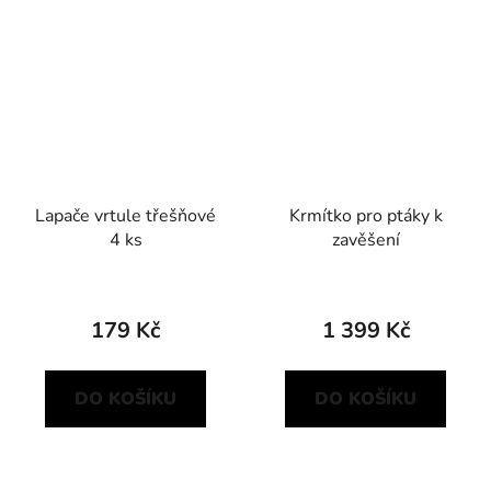
Lapače vrtule třešňové
Krmítko pro ptáky k
4 ks
zavěšení
179 Kč
1 399 Kč
DO KOŠÍKU
DO KOŠÍKU