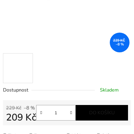
229 KČ
–8 %
Dostupnost
Skladem
229 Kč
–8 %
DO KOŠÍKU
209 Kč
Měrná cena: