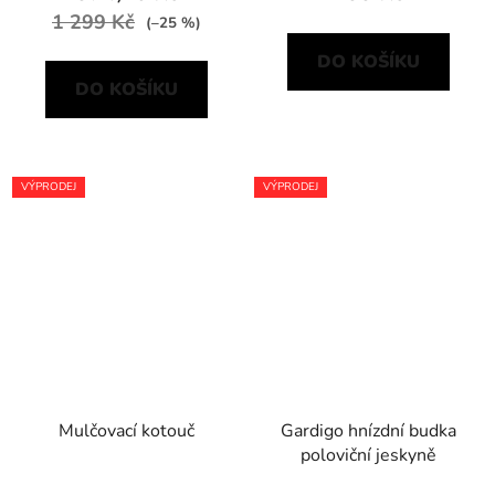
1 299 Kč
(–25 %)
DO KOŠÍKU
DO KOŠÍKU
VÝPRODEJ
VÝPRODEJ
Mulčovací kotouč
Gardigo hnízdní budka
poloviční jeskyně