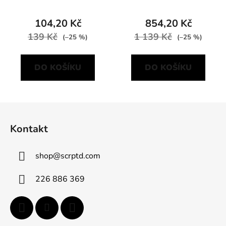
104,20 Kč
854,20 Kč
139 Kč
1 139 Kč
(–25 %)
(–25 %)
DO KOŠÍKU
DO KOŠÍKU
Z
á
Kontakt
p
a
shop
@
scrptd.com
t
í
226 886 369