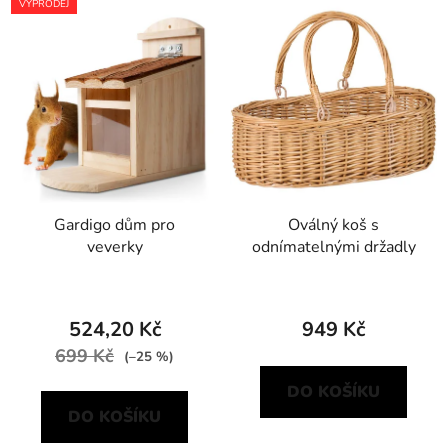
VÝPRODEJ
Gardigo dům pro
Oválný koš s
veverky
odnímatelnými držadly
524,20 Kč
949 Kč
699 Kč
(–25 %)
DO KOŠÍKU
DO KOŠÍKU