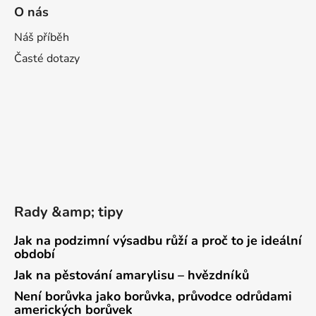
O nás
Náš příběh
Časté dotazy
Rady &amp; tipy
Jak na podzimní výsadbu růží a proč to je ideální
období
Jak na pěstování amarylisu – hvězdníků
Není borůvka jako borůvka, průvodce odrůdami
amerických borůvek