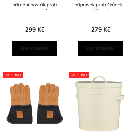
přírodní postřik proti
přípravek proti škůdcům
žravým a savým
250 ml
škůdcům
299 Kč
279 Kč
DO KOŠÍKU
DO KOŠÍKU
VÝPRODEJ
VÝPRODEJ