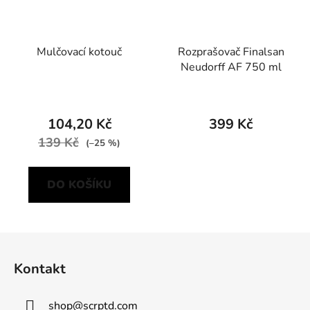
Mulčovací kotouč
Rozprašovač Finalsan
Neudorff AF 750 ml
104,20 Kč
399 Kč
139 Kč
(–25 %)
DO KOŠÍKU
Z
á
Kontakt
p
a
shop
@
scrptd.com