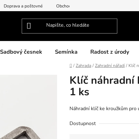
Doprava a poštovné
Obchodní podmínky
Podmínky ochra
Sadbový česnek
Semínka
Radost z úrody
Domů
/
Zahrada
/
Zahradní nářadí
/
Klíč 
Klíč náhradní
1 ks
Náhradní klíč ke kroužkům pro u
Dostupnost