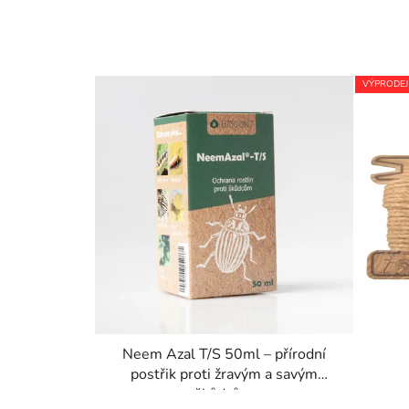
VÝPRODEJ
Neem Azal T/S 50ml – přírodní
postřik proti žravým a savým
škůdcům