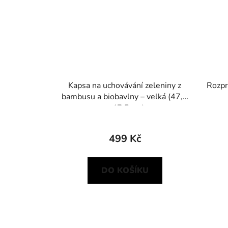
Kapsa na uchovávání zeleniny z
Rozpr
bambusu a biobavlny – velká (47,5
× 47,5 cm)
499 Kč
DO KOŠÍKU