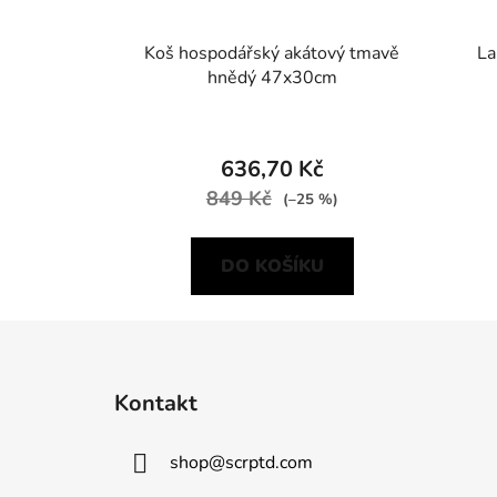
Koš hospodářský akátový tmavě
La
hnědý 47x30cm
636,70 Kč
849 Kč
(–25 %)
DO KOŠÍKU
Z
á
Kontakt
p
a
shop
@
scrptd.com
t