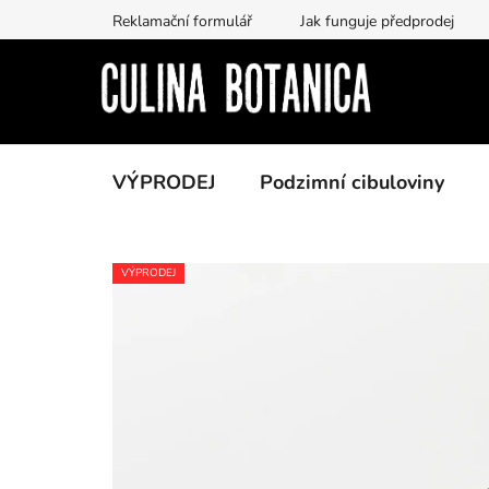
Přejít
Reklamační formulář
Jak funguje předprodej
na
obsah
VÝPRODEJ
Podzimní cibuloviny
VÝPRODEJ