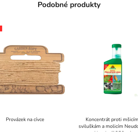
Podobné produkty
Provázek na cívce
Koncentrát proti mšicím
sviluškám a molicím Neud
Neudorff 250 ml