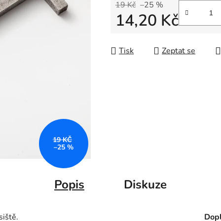
19 Kč
–25 %
14,20 Kč
Měrná cena:
Tisk
Zeptat se
19 KČ
–25 %
Popis
Diskuze
siště.
Dopl