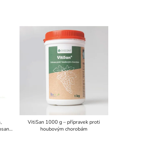
,
VitiSan 1000 g – přípravek proti
osan
houbovým chorobám