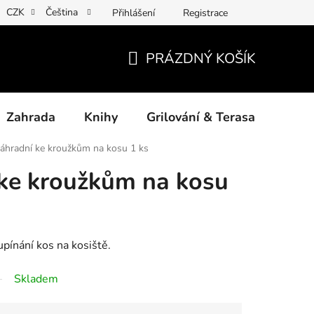
CZK
Čeština
Přihlášení
Registrace
ny osobních údajů
Povinné informace a odkazy ÚKZÚZ
Jak
PRÁZDNÝ KOŠÍK
NÁKUPNÍ
KOŠÍK
Zahrada
Knihy
Grilování & Terasa
Dárk
náhradní ke kroužkům na kosu 1 ks
 ke kroužkům na kosu
pínání kos na kosiště.
Skladem