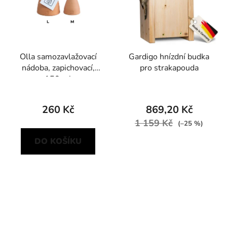
Olla samozavlažovací
Gardigo hnízdní budka
nádoba, zapichovací,
pro strakapouda
150 ml
260 Kč
869,20 Kč
1 159 Kč
(–25 %)
DO KOŠÍKU