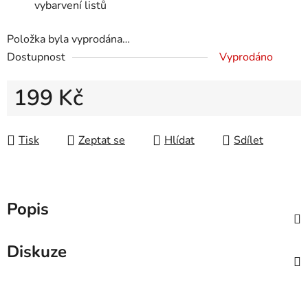
vybarvení listů
Položka byla vyprodána…
Dostupnost
Vyprodáno
199 Kč
Měrná cena:
Tisk
Zeptat se
Hlídat
Sdílet
Popis
Diskuze