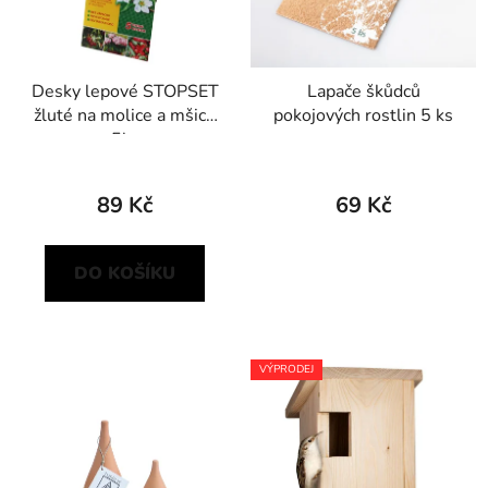
Desky lepové STOPSET
Lapače škůdců
žluté na molice a mšice
pokojových rostlin 5 ks
5ks
89 Kč
69 Kč
DO KOŠÍKU
VÝPRODEJ