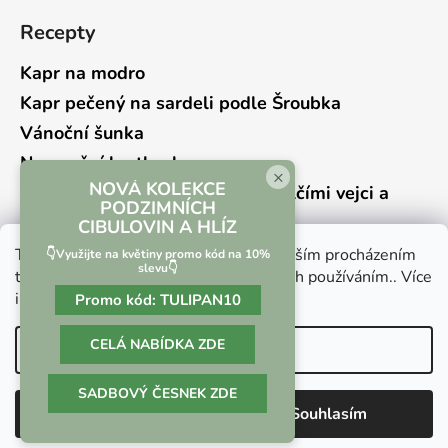
Recepty
Kapr na modro
Kapr pečený na sardeli podle Šroubka
Vánoční šunka
Novoroční hrstkovka
×
NOVÁ KOLEKCE
Lehký bramborový salát s křepelčími vejci a
PODZIMNÍCH
kyselou okurkou
CIBULOVIN A HLÍZ
Tento web používá soubory cookie. Dalším procházením
👇Využijte na květiny promo kód na 10%
slevu👇
tohoto webu vyjadřujete souhlas s jejich používáním.. Více
informací
zde
.
Promo kód:
TULIPAN10
Vrácení zboží a reklamace
Kontaktní formulář
CELÁ NABÍDKA ZDE
Nastavení
SADBOVÝ ČESNEK ZDE
Vytvořil Shoptet
Odmítnout
Souhlasím
Copyright 2026
Culina Botanica
. Všechna práva
vyhrazena.