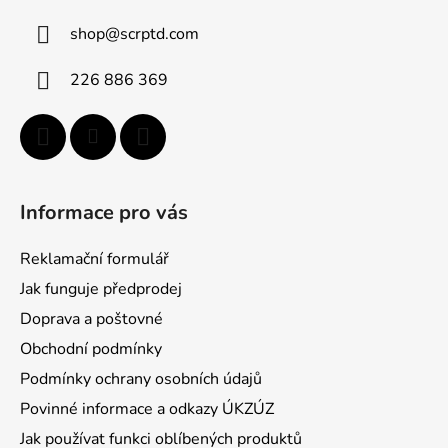
a
shop
@
scrptd.com
t
í
226 886 369
Informace pro vás
Reklamační formulář
Jak funguje předprodej
Doprava a poštovné
Obchodní podmínky
Podmínky ochrany osobních údajů
Povinné informace a odkazy ÚKZÚZ
Jak používat funkci oblíbených produktů