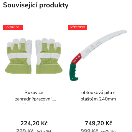
Související produkty
VÝPRODEJ
VÝPRODEJ
Rukavice
oblouková pila s
zahradní/pracovní,
pláštěm 240mm
základní, vel. L
224,20 Kč
749,20 Kč
299 Kč
999 Kč
(–25 %)
(–25 %)