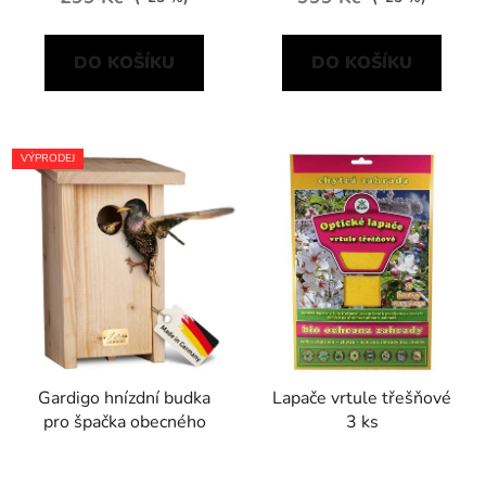
DO KOŠÍKU
DO KOŠÍKU
VÝPRODEJ
Gardigo hnízdní budka
Lapače vrtule třešňové
pro špačka obecného
3 ks