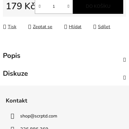
179 Kč
DO KOŠÍKU
Měrná cena:
Tisk
Zeptat se
Hlídat
Sdílet
Popis
Diskuze
Z
á
Kontakt
p
a
shop
@
scrptd.com
t
í