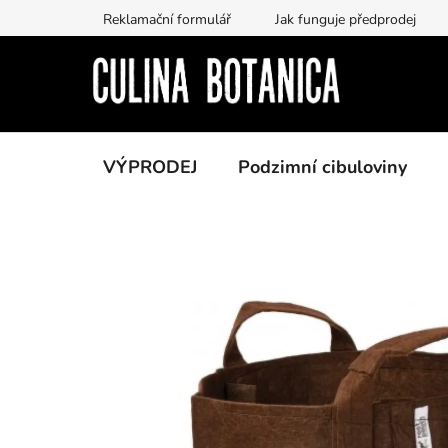
Přejít
Reklamační formulář
Jak funguje předprodej
na
obsah
VÝPRODEJ
Podzimní cibuloviny