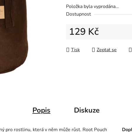
Položka byla vyprodána…
Dostupnost
129 Kč
Měrná cena:
Tisk
Zeptat se
Popis
Diskuze
šný pro rostlinu, která v něm může růst. Root Pouch
Dopl