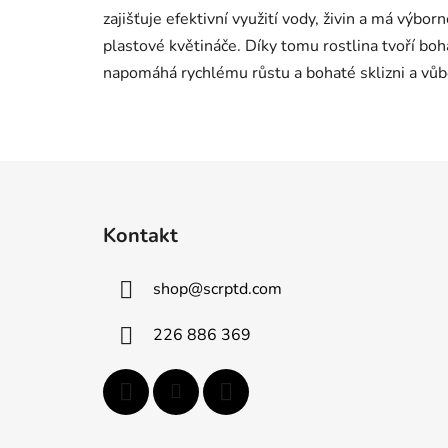
zajišťuje efektivní využití vody, živin a má výbo
plastové květináče. Díky tomu rostlina tvoří boh
napomáhá rychlému růstu a bohaté sklizni a vůbe
Z
á
Kontakt
p
a
shop
@
scrptd.com
t
í
226 886 369