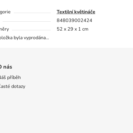
gorie
Textilní květináče
848039002424
měry
52 x 29 x 1 cm
oložka byla vyprodána…
O nás
Náš příběh
Časté dotazy