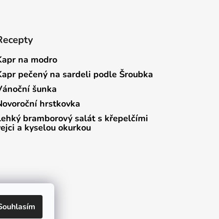
Recepty
Kapr na modro
Kapr pečený na sardeli podle Šroubka
Vánoční šunka
Novoroční hrstkovka
Lehký bramborový salát s křepelčími
vejci a kyselou okurkou
Souhlasím