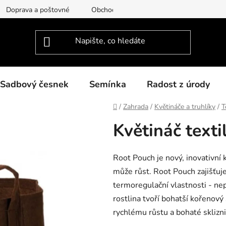
Doprava a poštovné
Obchodní podmínky
Podmínky ochra
Sadbový česnek
Semínka
Radost z úrody
Domů
/
Zahrada
/
Květináče a truhlíky
/
T
Květináč texti
Root Pouch je nový, inovativní 
může růst. Root Pouch zajišťuje
termoregulační vlastnosti - ne
rostlina tvoří bohatší kořenový
rychlému růstu a bohaté sklizni 