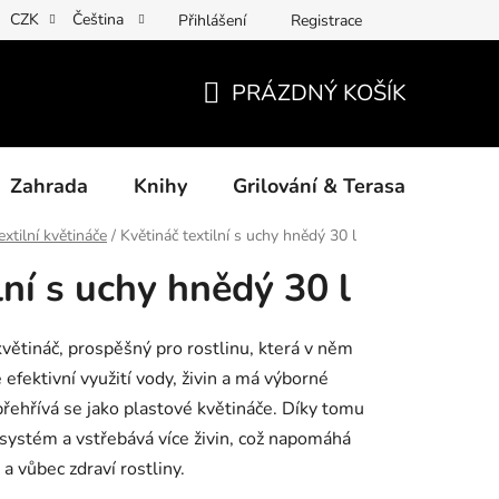
CZK
Čeština
Přihlášení
Registrace
ny osobních údajů
Povinné informace a odkazy ÚKZÚZ
Jak
PRÁZDNÝ KOŠÍK
NÁKUPNÍ
KOŠÍK
Zahrada
Knihy
Grilování & Terasa
Dárk
extilní květináče
/
Květináč textilní s uchy hnědý 30 l
lní s uchy hnědý 30 l
květináč, prospěšný pro rostlinu, která v něm
 efektivní využití vody, živin a má výborné
přehřívá se jako plastové květináče. Díky tomu
 systém a vstřebává více živin, což napomáhá
a vůbec zdraví rostliny.