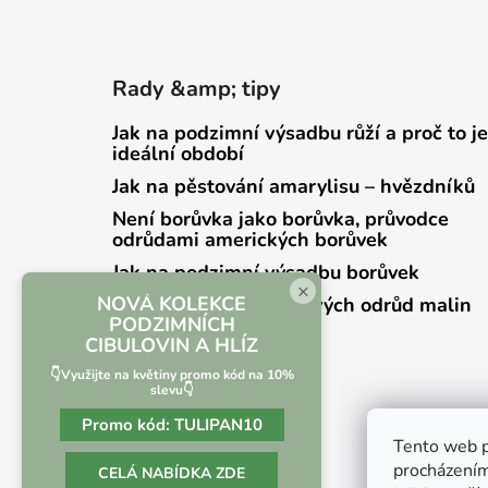
Rady &amp; tipy
Jak na podzimní výsadbu růží a proč to je
ideální období
Jak na pěstování amarylisu – hvězdníků
Není borůvka jako borůvka, průvodce
odrůdami amerických borůvek
Jak na podzimní výsadbu borůvek
×
NOVÁ KOLEKCE
Přehled zrání jednotlivých odrůd malin
PODZIMNÍCH
CIBULOVIN A HLÍZ
👇Využijte na květiny promo kód na 10%
slevu👇
Promo kód:
TULIPAN10
Tento web p
procházením
CELÁ NABÍDKA ZDE