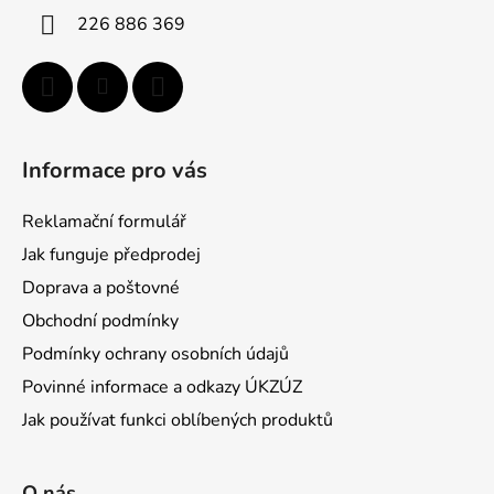
í
226 886 369
Informace pro vás
Reklamační formulář
Jak funguje předprodej
Doprava a poštovné
Obchodní podmínky
Podmínky ochrany osobních údajů
Povinné informace a odkazy ÚKZÚZ
Jak používat funkci oblíbených produktů
O nás