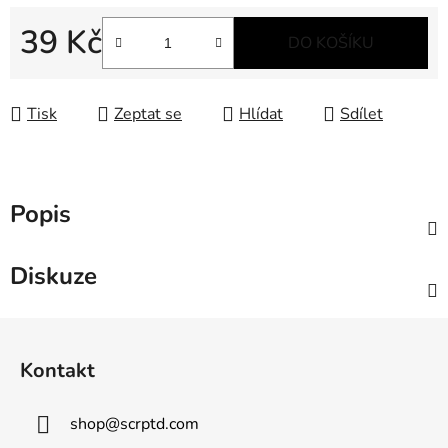
39 Kč
DO KOŠÍKU
Měrná cena:
Tisk
Zeptat se
Hlídat
Sdílet
Popis
Diskuze
Z
á
Kontakt
p
a
shop
@
scrptd.com
t