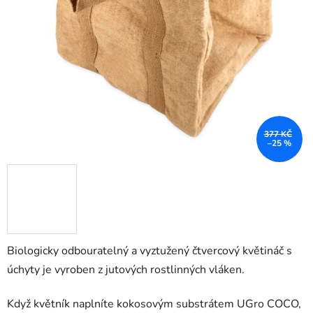
377 KČ
–25 %
Biologicky odbouratelný a vyztužený čtvercový květináč s
úchyty je vyroben z jutových rostlinných vláken.
Když květník naplníte kokosovým substrátem UGro COCO,