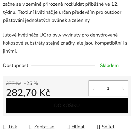
začne se v zemině přirozeně rozkládat přibližně ve 12.
týdnu. Textilní květináč je určen především pro outdoor
pěstování jednoletých bylinek a zeleniny.
Jutové květináče UGro byly vyvinuty pro dehydrované
kokosové substráty stejné značky, ale jsou kompatibilní i s
jinými.
Dostupnost
Skladem
377 Kč
–25 %
282,70 Kč
Měrná cena:
DO KOŠÍKU
Tisk
Zeptat se
Hlídat
Sdílet