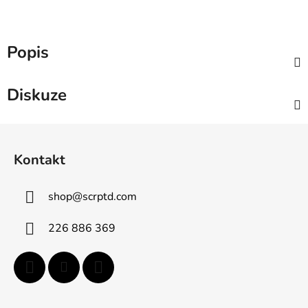
Popis
Diskuze
Z
á
Kontakt
p
a
shop
@
scrptd.com
t
í
226 886 369