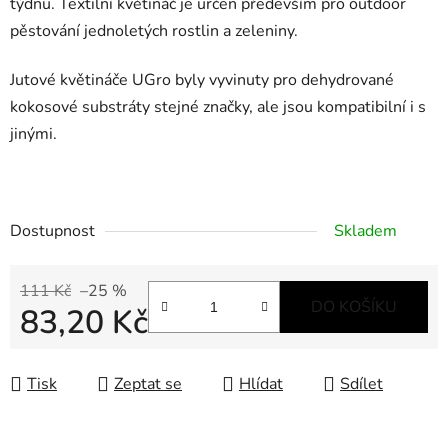
týdnu. Textilní květináč je určen především pro outdoor
pěstování jednoletých rostlin a zeleniny.
Jutové květináče UGro byly vyvinuty pro dehydrované
kokosové substráty stejné značky, ale jsou kompatibilní i s
jinými.
Dostupnost
Skladem
111 Kč
–25 %
DO KOŠÍKU
83,20 Kč
Měrná cena:
Tisk
Zeptat se
Hlídat
Sdílet