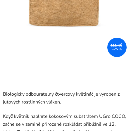
111 KČ
–25 %
Biologicky odbouratelný čtvercový květináč je vyroben z
jutových rostlinných vláken.
Když květník naplníte kokosovým substrátem UGro COCO,
začne se v zemině přirozeně rozkládat přibližně ve 12.