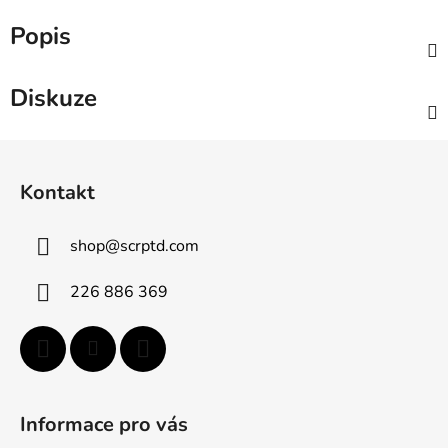
Popis
Diskuze
Z
á
Kontakt
p
a
shop
@
scrptd.com
t
í
226 886 369
Informace pro vás