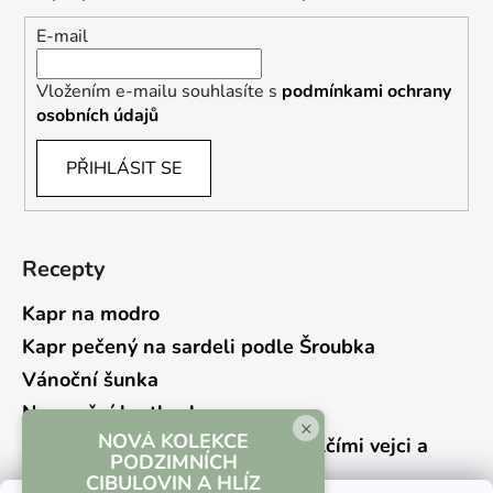
E-mail
Vložením e-mailu souhlasíte s
podmínkami ochrany
osobních údajů
PŘIHLÁSIT SE
Recepty
Kapr na modro
Kapr pečený na sardeli podle Šroubka
Vánoční šunka
Novoroční hrstkovka
×
NOVÁ KOLEKCE
Lehký bramborový salát s křepelčími vejci a
PODZIMNÍCH
kyselou okurkou
CIBULOVIN A HLÍZ