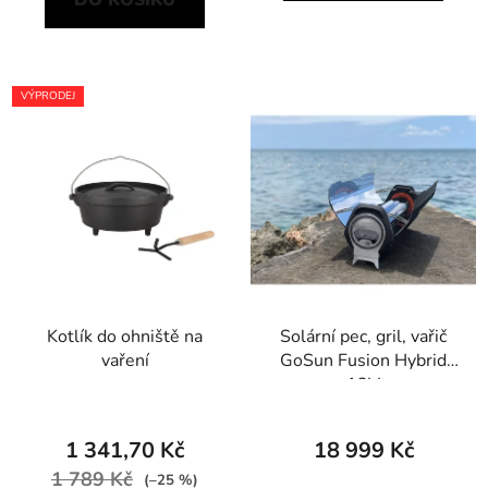
DO KOŠÍKU
VÝPRODEJ
Kotlík do ohniště na
Solární pec, gril, vařič
vaření
GoSun Fusion Hybrid
12V
1 341,70 Kč
18 999 Kč
1 789 Kč
(–25 %)