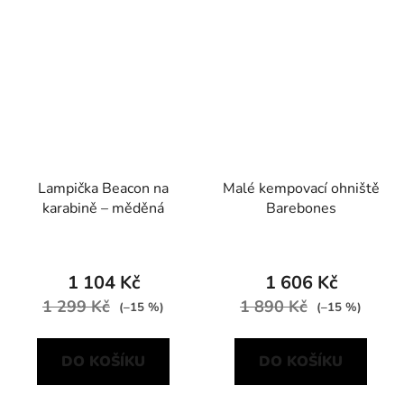
Lampička Beacon na
Malé kempovací ohniště
karabině – měděná
Barebones
1 104 Kč
1 606 Kč
1 299 Kč
1 890 Kč
(–15 %)
(–15 %)
DO KOŠÍKU
DO KOŠÍKU