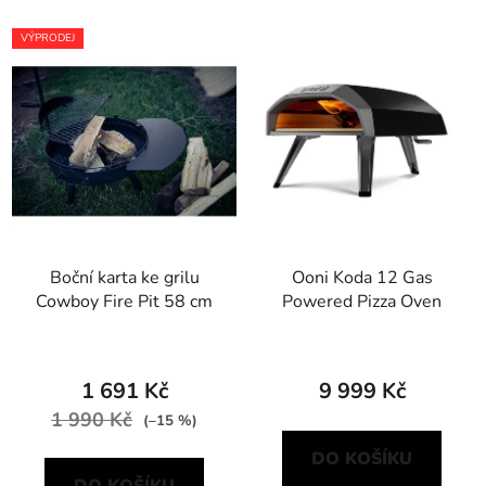
VÝPRODEJ
Boční karta ke grilu
Ooni Koda 12 Gas
Cowboy Fire Pit 58 cm
Powered Pizza Oven
1 691 Kč
9 999 Kč
1 990 Kč
(–15 %)
DO KOŠÍKU