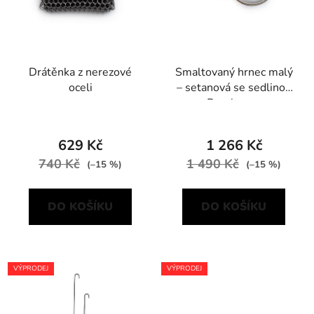
Drátěnka z nerezové
Smaltovaný hrnec malý
oceli
– setanová se sedlinou
Barebones
629 Kč
1 266 Kč
740 Kč
1 490 Kč
(–15 %)
(–15 %)
DO KOŠÍKU
DO KOŠÍKU
VÝPRODEJ
VÝPRODEJ