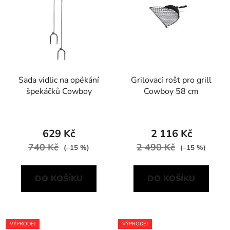
Sada vidlic na opékání
Grilovací rošt pro grill
špekáčků Cowboy
Cowboy 58 cm
629 Kč
2 116 Kč
740 Kč
2 490 Kč
(–15 %)
(–15 %)
DO KOŠÍKU
DO KOŠÍKU
VÝPRODEJ
VÝPRODEJ