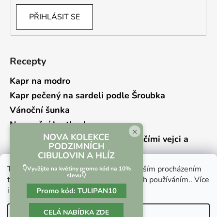
PŘIHLÁSIT SE
Recepty
Kapr na modro
Kapr pečený na sardeli podle Šroubka
Vánoční šunka
Novoroční hrstkovka
×
NOVÁ KOLEKCE
Lehký bramborový salát s křepelčími vejci a
PODZIMNÍCH
kyselou okurkou
CIBULOVIN A HLÍZ
Tento web používá soubory cookie. Dalším procházením
👇Využijte na květiny promo kód na 10%
slevu👇
tohoto webu vyjadřujete souhlas s jejich používáním.. Více
informací
zde
.
Promo kód:
TULIPAN10
Vrácení zboží a reklamace
Kontaktní formulář
CELÁ NABÍDKA ZDE
Nastavení