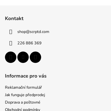
Z
á
Kontakt
p
a
shop
@
scrptd.com
t
í
226 886 369
Informace pro vás
Reklamační formulář
Jak funguje předprodej
Doprava a poštovné
Obchodní podmínky