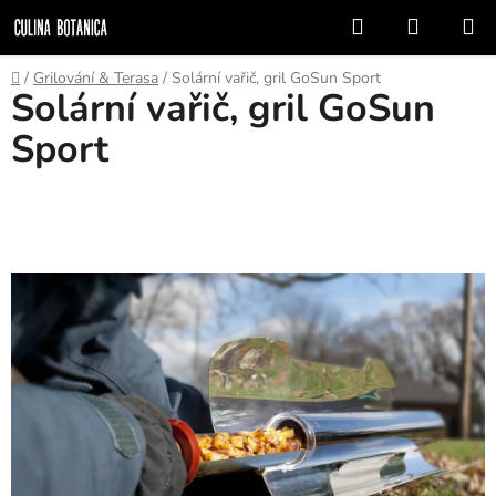
Přejít
Hledat
NÁKUP
na
KOŠÍK
obsah
Domů
/
Grilování & Terasa
/
Solární vařič, gril GoSun Sport
Solární vařič, gril GoSun
Sport