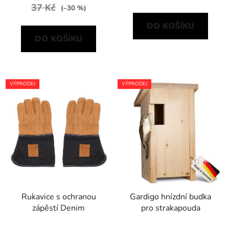
37 Kč
(–30 %)
DO KOŠÍKU
DO KOŠÍKU
VÝPRODEJ
VÝPRODEJ
Rukavice s ochranou
Gardigo hnízdní budka
zápěstí Denim
pro strakapouda