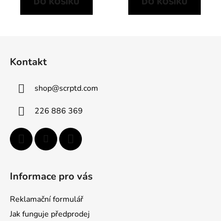
DO KOŠÍKU
DO KOŠÍKU
Z
á
Kontakt
p
a
shop
@
scrptd.com
t
í
226 886 369
Informace pro vás
Reklamační formulář
Jak funguje předprodej