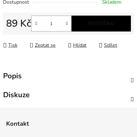
Dostupnost
Skladem
89 Kč
DO KOŠÍKU
Měrná cena:
Tisk
Zeptat se
Hlídat
Sdílet
Popis
Diskuze
Z
á
Kontakt
p
a