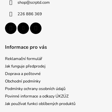
shop
@
scrptd.com
t
í
226 886 369
Informace pro vás
Reklamační formulář
Jak funguje předprodej
Doprava a poštovné
Obchodní podmínky
Podmínky ochrany osobních údajů
Povinné informace a odkazy ÚKZÚZ
Jak používat funkci oblíbených produktů