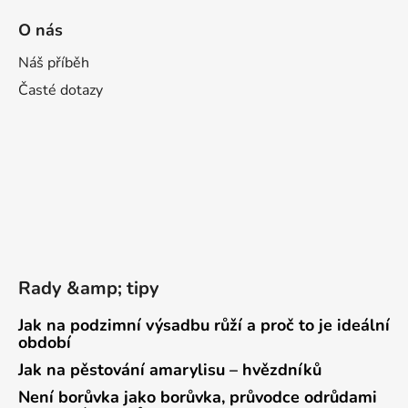
O nás
Náš příběh
Časté dotazy
Rady &amp; tipy
Jak na podzimní výsadbu růží a proč to je ideální
období
Jak na pěstování amarylisu – hvězdníků
Není borůvka jako borůvka, průvodce odrůdami