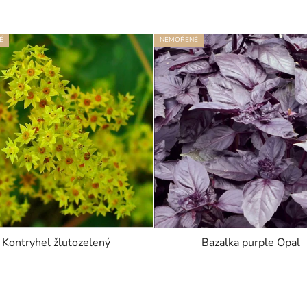
É
NEMOŘENÉ
Kontryhel žlutozelený
Bazalka purple Opal