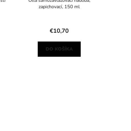
stí
Olla samozavlažovací nádoba,
zapichovací, 150 ml
€10,70
DO KOŠÍKA