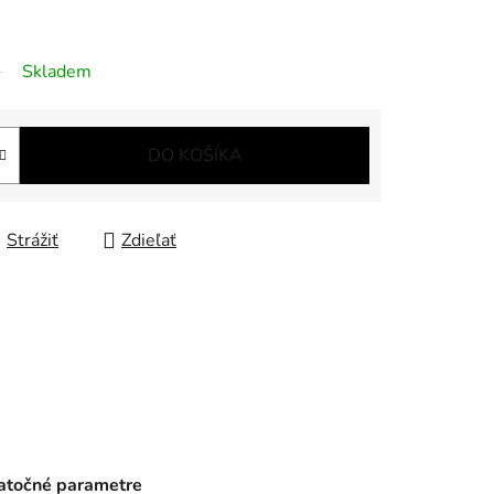
Skladem
DO KOŠÍKA
Strážiť
Zdieľať
točné parametre