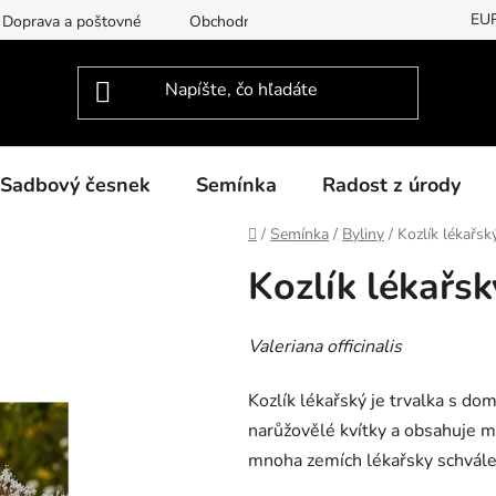
EU
Doprava a poštovné
Obchodní podmínky
Podmínky ochran
Sadbový česnek
Semínka
Radost z úrody
Domov
/
Semínka
/
Byliny
/
Kozlík lékařsk
Kozlík lékařsk
Valeriana officinalis
Kozlík lékařský je trvalka s d
narůžovělé kvítky a obsahuje m
mnoha zemích lékařsky schvál