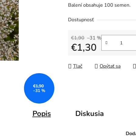
Balení obsahuje 100 semen.
Dostupnosť
€1,90
–31 %
€1,30
Jednotková cena:
Tlač
Opýtať sa
€1,90
–31 %
Popis
Diskusia
Doda