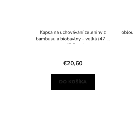
Kapsa na uchovávání zeleniny z
oblo
bambusu a biobavlny – velká (47,5
× 47,5 cm)
€20,60
DO KOŠÍKA