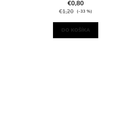
€0,80
€1,20
(–33 %)
DO KOŠÍKA