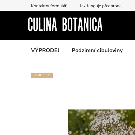
Prejsť
Kontaktní formulář
Jak funguje předprodej
na
obsah
VÝPRODEJ
Podzimní cibuloviny
NEMOŘENÉ