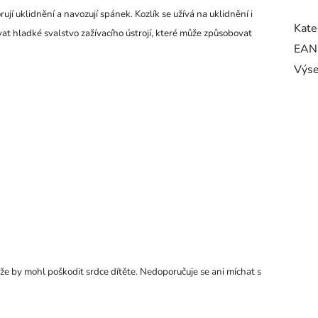
jí uklidnění a navozují spánek. Kozlík se užívá na uklidnění i
Kate
vat hladké svalstvo zažívacího ústrojí, které může způsobovat
EAN
Výse
ože by mohl poškodit srdce dítěte. Nedoporučuje se ani míchat s