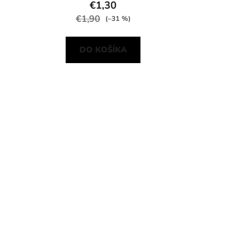
€1,30
€1,90
(–31 %)
DO KOŠÍKA