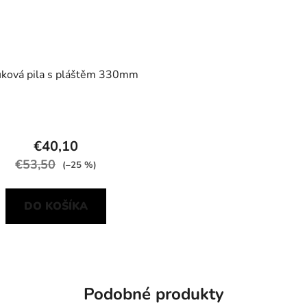
uková pila s pláštěm 330mm
€40,10
€53,50
(–25 %)
DO KOŠÍKA
Podobné produkty