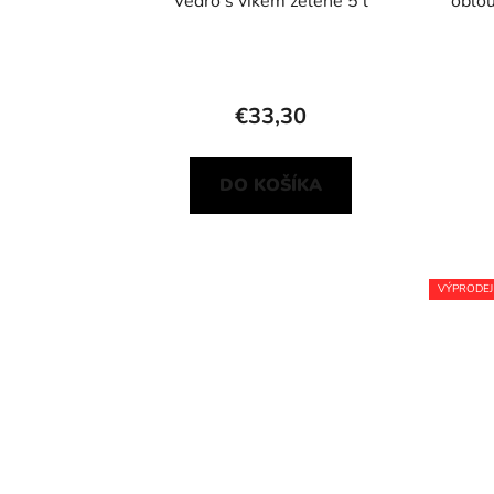
Vědro s víkem zelené 5 l
oblo
€33,30
DO KOŠÍKA
VÝPRODEJ