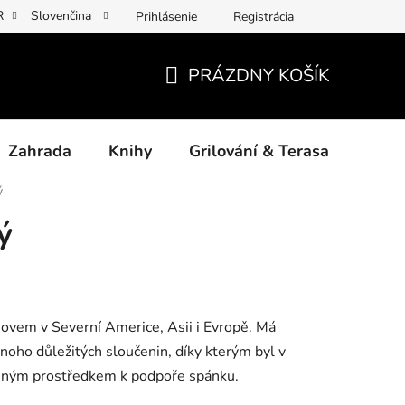
R
Slovenčina
Prihlásenie
Registrácia
y osobních údajů
Povinné informace a odkazy ÚKZÚZ
Jak p
PRÁZDNY KOŠÍK
NÁKUPNÝ
KOŠÍK
Zahrada
Knihy
Grilování & Terasa
Dárk
ý
ý
omovem v Severní Americe, Asii i Evropě. Má
noho důležitých sloučenin, díky kterým byl v
eným prostředkem k podpoře spánku.