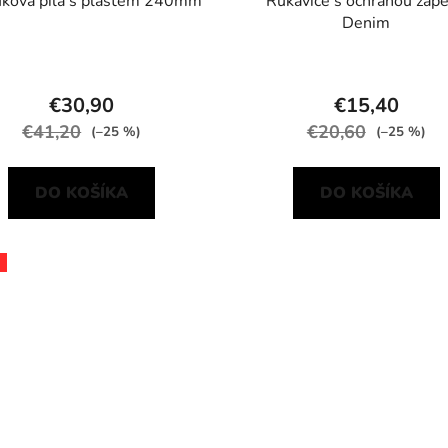
uková pila s pláštěm 240mm
Rukavice s ochranou zápě
Denim
€30,90
€15,40
€41,20
€20,60
(–25 %)
(–25 %)
DO KOŠÍKA
DO KOŠÍKA