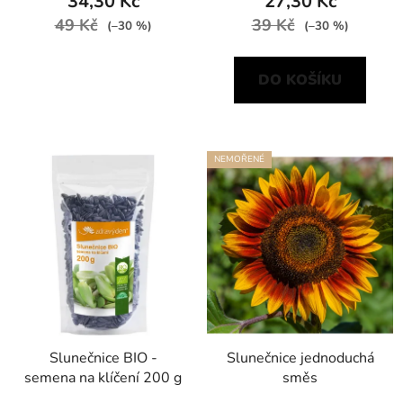
34,30 Kč
27,30 Kč
49 Kč
39 Kč
(–30 %)
(–30 %)
DO KOŠÍKU
NEMOŘENÉ
Slunečnice BIO -
Slunečnice jednoduchá
semena na klíčení 200 g
směs