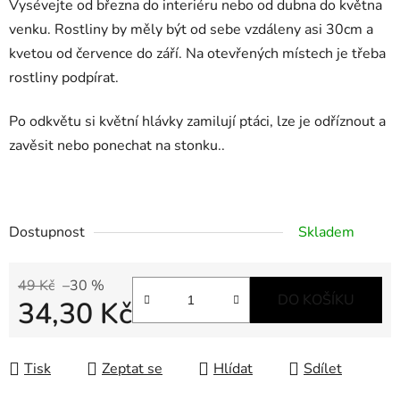
Vysévejte od března do interiéru nebo od dubna do května
venku. Rostliny by měly být od sebe vzdáleny asi 30cm a
kvetou od července do září. Na otevřených místech je třeba
rostliny podpírat.
Po odkvětu si květní hlávky zamilují ptáci, lze je odříznout a
zavěsit nebo ponechat na stonku..
Dostupnost
Skladem
49 Kč
–30 %
DO KOŠÍKU
34,30 Kč
Měrná cena:
Tisk
Zeptat se
Hlídat
Sdílet