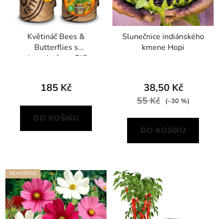
Květináč Bees &
Slunečnice indiánského
Butterflies s
kmene Hopi
aksamitníkem BIO
185 Kč
38,50 Kč
55 Kč
(–30 %)
DO KOŠÍKU
DO KOŠÍKU
NEMOŘENÉ