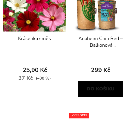
Krásenka směs
Anaheim Chili Red –
Balkonová
minizahrádka s BIO
sadbou
25,90 Kč
299 Kč
37 Kč
(–30 %)
DO KOŠÍKU
VÝPRODEJ