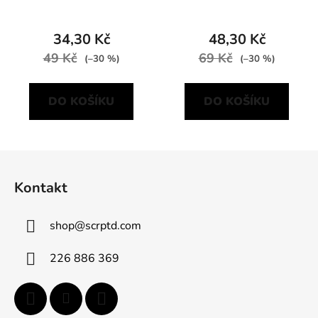
34,30 Kč
48,30 Kč
49 Kč
69 Kč
(–30 %)
(–30 %)
DO KOŠÍKU
DO KOŠÍKU
Z
á
Kontakt
p
a
shop
@
scrptd.com
t
í
226 886 369