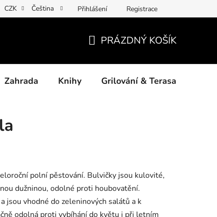
CZK
Čeština
Přihlášení
Registrace
ny osobních údajů
Povinné informace a odkazy ÚKZÚZ
Jak
PRÁZDNÝ KOŠÍK
NÁKUPNÍ
KOŠÍK
Zahrada
Knihy
Grilování & Terasa
Dárk
la
loroční polní pěstování. Bulvičky jsou kulovité,
emnou dužninou, odolné proti houbovatění.
a jsou vhodné do zeleninových salátů a k
ně odolná proti vybíhání do květu i při letním