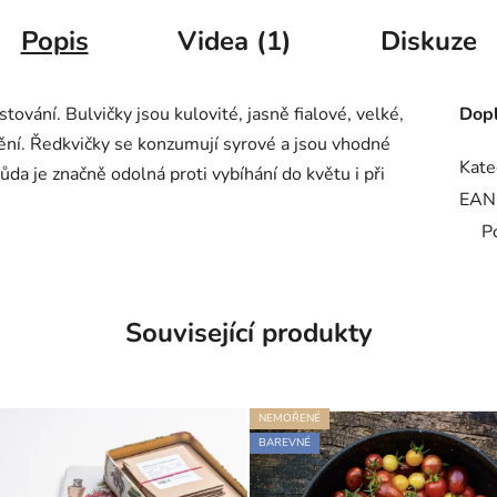
Popis
Videa (1)
Diskuze
ování. Bulvičky jsou kulovité, jasně fialové, velké,
Dopl
ění. Ředkvičky se konzumují syrové a jsou vhodné
Kate
da je značně odolná proti vybíhání do květu i při
EAN
P
Související produkty
NEMOŘENÉ
BAREVNÉ