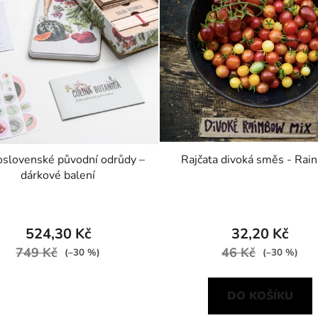
slovenské původní odrůdy –
Rajčata divoká směs - Rai
dárkové balení
524,30 Kč
32,20 Kč
749 Kč
46 Kč
(–30 %)
(–30 %)
DO KOŠÍKU