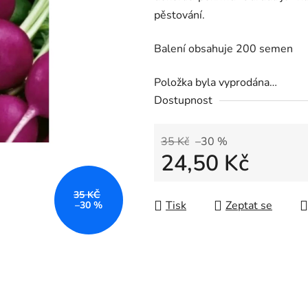
pěstování.
Balení obsahuje 200 semen
Položka byla vyprodána…
Dostupnost
35 Kč
–30 %
24,50 Kč
Měrná cena:
35 KČ
Tisk
Zeptat se
–30 %