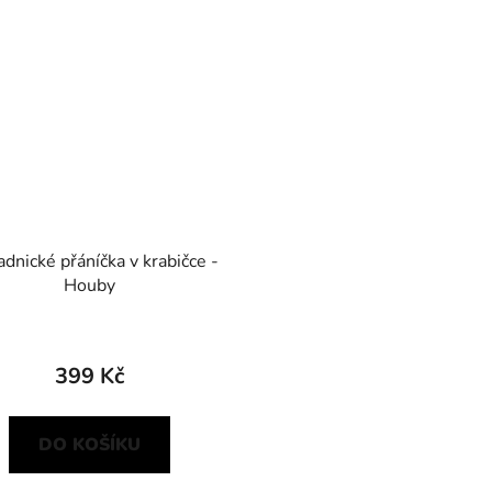
adnické přáníčka v krabičce -
Houby
399 Kč
DO KOŠÍKU