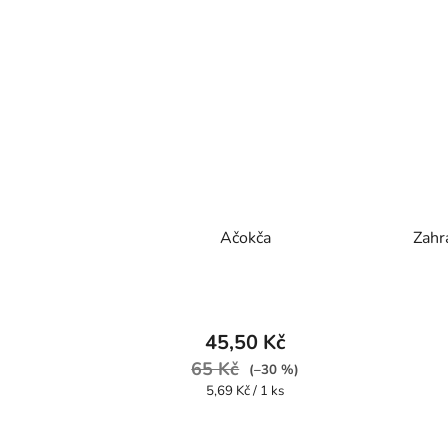
Ačokča
Zahr
45,50 Kč
65 Kč
(–30 %)
Měrná
5,69 Kč / 1 ks
cena: