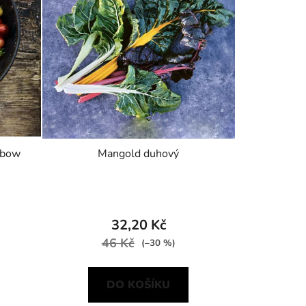
nbow
Mangold duhový
32,20 Kč
46 Kč
(–30 %)
DO KOŠÍKU