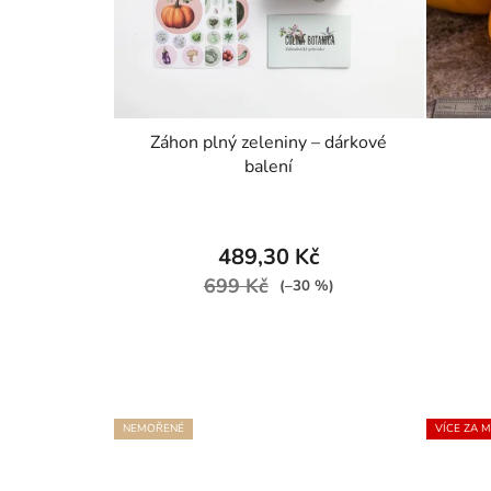
Záhon plný zeleniny – dárkové
balení
489,30 Kč
699 Kč
(–30 %)
NEMOŘENÉ
VÍCE ZA 