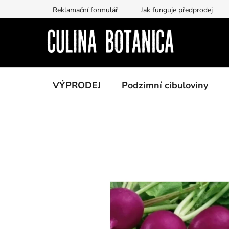
Přejít
Reklamační formulář
Jak funguje předprodej
na
obsah
VÝPRODEJ
Podzimní cibuloviny