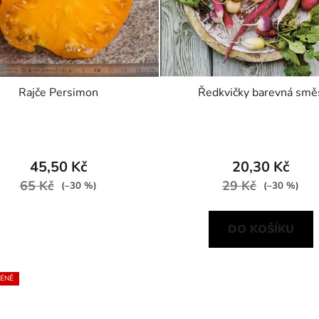
Rajče Persimon
Ředkvičky barevná smě
45,50 Kč
20,30 Kč
65 Kč
29 Kč
(–30 %)
(–30 %)
DO KOŠÍKU
MÉNĚ