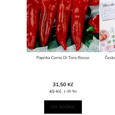
Paprika Corno Di Toro Rosso
Česko
31,50 Kč
45 Kč
(–30 %)
DO KOŠÍKU