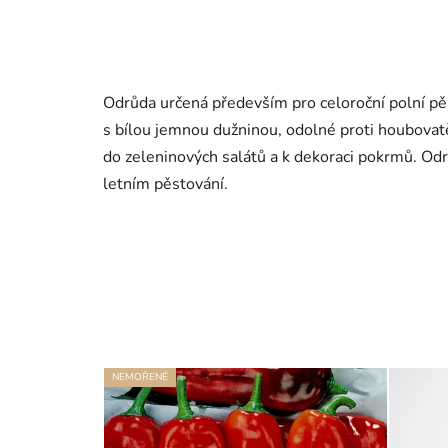
Odrůda určená především pro celoroční polní pěst
s bílou jemnou dužninou, odolné proti houbovat
do zeleninových salátů a k dekoraci pokrmů. Odrů
letním pěstování.
NEMOŘENÉ