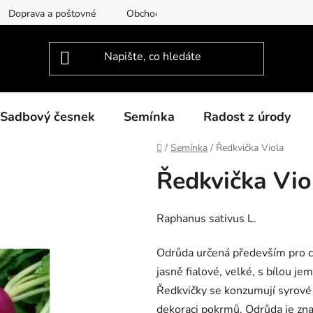
Doprava a poštovné
Obchodní podmínky
Podmínky ochra
Sadbový česnek
Semínka
Radost z úrody
Domů
/
Semínka
/
Ředkvička Viola
Ředkvička Vio
Raphanus sativus L.
Odrůda určená především pro ce
jasně fialové, velké, s bílou j
Ředkvičky se konzumují syrové 
dekoraci pokrmů. Odrůda je znač