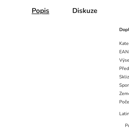
Popis
Diskuze
Dopl
Kate
EAN
Výse
Před
Skli
Spo
Zem
Poče
Lati
P