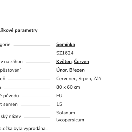
ňkové parametry
gorie
Semínka
SZ1624
v na záhon
Květen
,
Červen
pěstování
Únor
,
Březen
zeň
Červenec, Srpen, Září
n
80 x 60 cm
ě původu
EU
t semen
15
Solanum
nský název
lycopersicum
oložka byla vyprodána…