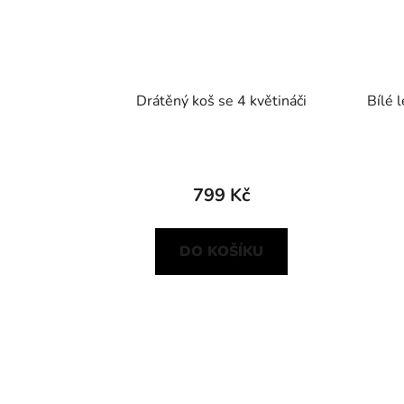
Drátěný koš se 4 květináči
Bílé 
799 Kč
DO KOŠÍKU