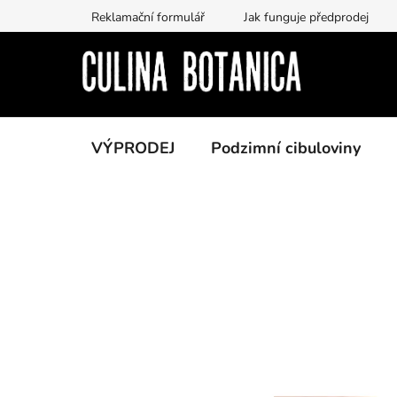
Přejít
Reklamační formulář
Jak funguje předprodej
na
obsah
VÝPRODEJ
Podzimní cibuloviny