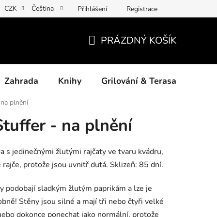
CZK
Čeština
Přihlášení
Registrace
ny osobních údajů
Povinné informace a odkazy ÚKZÚZ
Jak
PRÁZDNÝ KOŠÍK
NÁKUPNÍ
KOŠÍK
Zahrada
Knihy
Grilování & Terasa
Dárk
 na plnění
tuffer - na plnění
 s jedinečnými žlutými rajčaty ve tvaru kvádru,
 rajče, protože jsou uvnitř dutá. Sklizeň: 85 dní.
ky podobají sladkým žlutým paprikám a lze je
bně! Stěny jsou silné a mají tři nebo čtyři velké
, nebo dokonce ponechat jako normální, protože