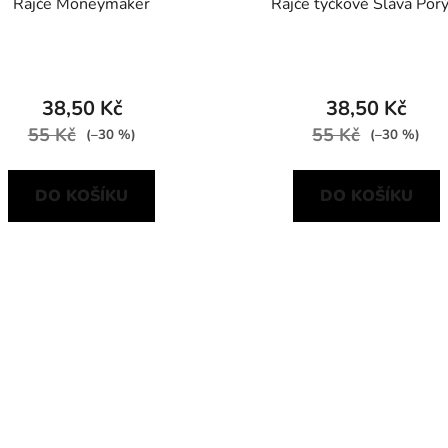
Rajče Moneymaker
Rajče tyčkové Sláva Porý
38,50 Kč
38,50 Kč
55 Kč
55 Kč
(–30 %)
(–30 %)
DO KOŠÍKU
DO KOŠÍKU