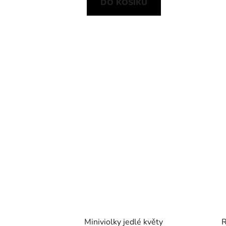
DO KOŠÍKU
Miniviolky jedlé květy
R