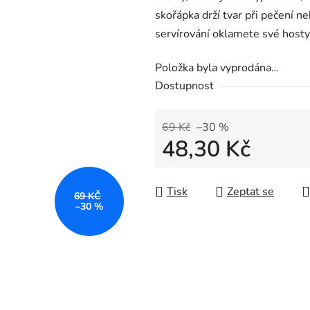
skořápka drží tvar při pečení n
servírování oklamete své hosty
Položka byla vyprodána…
Dostupnost
69 Kč
–30 %
48,30 Kč
Měrná cena:
Tisk
Zeptat se
69 KČ
–30 %