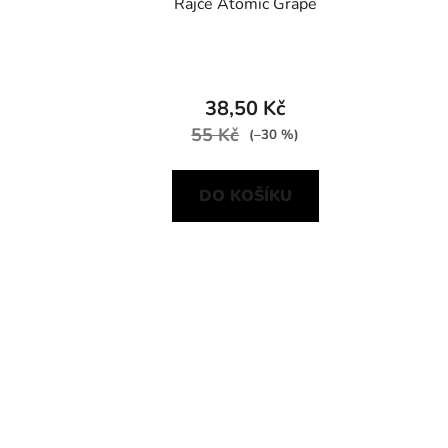
Rajče Atomic Grape
38,50 Kč
55 Kč
(–30 %)
DO KOŠÍKU