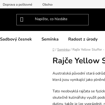
Doprava a poštovné
Obchodní podmínky
Podmínky ochra
Sadbový česnek
Semínka
Radost z úrody
Domů
/
Semínka
/
Rajče Yellow Stuffer -
Rajče Yellow S
Australská původní stará odrůda
která jsou vynikající jako plněné
Tato neobvyklá rajčata se fyzic
skutečně kulinářsky využít podo
dutiny, takže je lze vyprázdnit