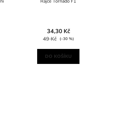
ní
Rajče Tornádo F1
34,30 Kč
49 Kč
(–30 %)
DO KOŠÍKU