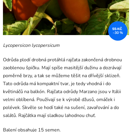
55 KČ
–30 %
Lycopersicon lycopersicum
Odrůda plodí drobná protáhlá rajčata zakončená drobnou
zaoblenou špičku. Mají spíše masitější dužinu a dozrávají
poměrně brzy, a tak se můžeme těšit na dřívější sklizeň.
Tato odrůda má kompaktní tvar, je tedy vhodná i do
květináčů na balkón. Rajčata odrůdy Marzano jsou v Itálii
velmi oblíbená. Používají se k výrobě džusů, omáček i
polévek. Skvěle se hodí také na sušení, zavařování a do
salátů. Rajčátka mají sladkou lahodnou chuť.
Balení obsahuje 15 semen.