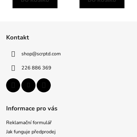
DO KOŠÍKU
DO KOŠÍKU
Z
á
Kontakt
p
a
shop
@
scrptd.com
t
í
226 886 369
Informace pro vás
Reklamační formulář
Jak funguje předprodej