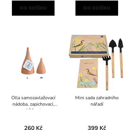
DO KOŠÍKU
DO KOŠÍKU
Olla samozavlažovací
Mini sada zahradního
nádoba, zapichovací,
nářadí
150 ml
260 Kč
399 Kč