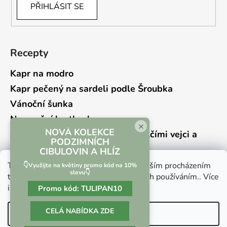
PŘIHLÁSIT SE
Recepty
Kapr na modro
Kapr pečený na sardeli podle Šroubka
Vánoční šunka
Novoroční hrstkovka
×
NOVÁ KOLEKCE
Lehký bramborový salát s křepelčími vejci a
PODZIMNÍCH
kyselou okurkou
CIBULOVIN A HLÍZ
Tento web používá soubory cookie. Dalším procházením
👇Využijte na květiny promo kód na 10%
slevu👇
tohoto webu vyjadřujete souhlas s jejich používáním.. Více
informací
zde
.
Promo kód:
TULIPAN10
Vrácení zboží a reklamace
Kontaktní formulář
CELÁ NABÍDKA ZDE
Nastavení