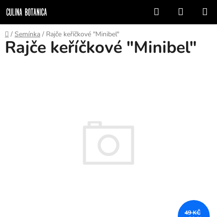
Přejít
Hledat
NÁKUP
na
KOŠÍK
obsah
Domů
/
Semínka
/
Rajče keříčkové "Minibel"
Rajče keříčkové "Minibel"
49 KČ