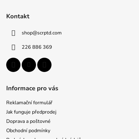
Z
á
Kontakt
p
a
shop
@
scrptd.com
t
í
226 886 369
Informace pro vás
Reklamační formulář
Jak funguje předprodej
Doprava a poštovné
Obchodní podmínky