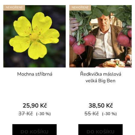
NEMOŘENÉ
NEMOŘENÉ
Mochna stříbrná
Ředkvička máslová
velká Big Ben
25,90 Kč
38,50 Kč
37 Kč
55 Kč
(–30 %)
(–30 %)
DO KOŠÍKU
DO KOŠÍKU