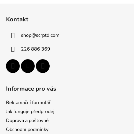
Z
á
Kontakt
p
a
shop
@
scrptd.com
t
í
226 886 369
Informace pro vás
Reklamační formulář
Jak funguje předprodej
Doprava a poštovné
Obchodní podmínky