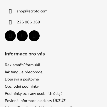
p
a
shop
@
scrptd.com
t
í
226 886 369
Informace pro vás
Reklamační formulář
Jak funguje předprodej
Doprava a poštovné
Obchodní podmínky
Podmínky ochrany osobních údajů
Povinné informace a odkazy ÚKZÚZ