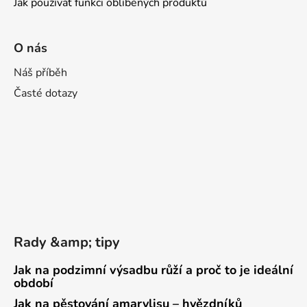
Jak používat funkci oblíbených produktů
O nás
Náš příběh
Časté dotazy
Rady &amp; tipy
Jak na podzimní výsadbu růží a proč to je ideální
období
Jak na pěstování amarylisu – hvězdníků