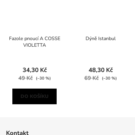
Fazole pnoucí A COSSE
Dýně Istanbul
VIOLETTA
34,30 Kč
48,30 Kč
49 Kč
69 Kč
(–30 %)
(–30 %)
DO KOŠÍKU
Z
á
Kontakt