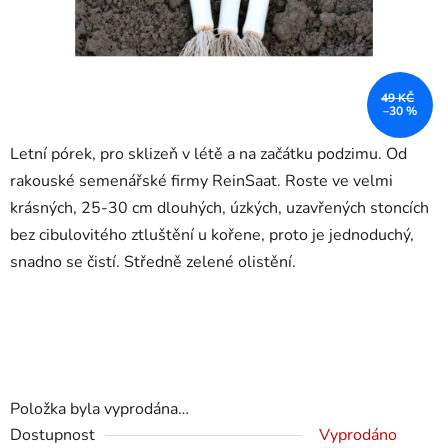
49 KČ
–30 %
Letní pórek, p
ro sklizeň v létě a na začátku podzimu. Od
rakouské semenářské firmy ReinSaat. Roste ve velmi
krásných, 25-30 cm dlouhých, úzkých, uzavřených stoncích
bez cibulovitého ztluštění u kořene, proto je jednoduchý,
snadno se čistí. Středně zelené olistění.
Položka byla vyprodána…
Dostupnost
Vyprodáno