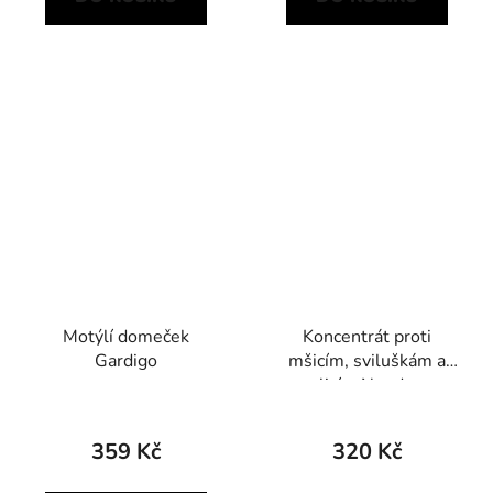
Motýlí domeček
Koncentrát proti
Gardigo
mšicím, sviluškám a
molicím Neudosan
Neudorff 250 ml
359 Kč
320 Kč