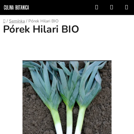
Přejít
Hledat
NÁKUP
na
KOŠÍK
obsah
Domů
/
Semínka
/
Pórek Hilari BIO
Pórek Hilari BIO