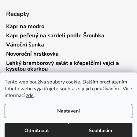
Recepty
Kapr na modro
Kapr pečený na sardeli podle Šroubka
Vánoční šunka
Novoroční hrstkovka
Lehký bramborový salát s křepelčími vejci a
kyselou okurkou
Tento web používá soubory cookie. Dalším procházením
tohoto webu vyjadřujete souhlas s jejich používáním.. Více
informací
zde
.
Vrácení zboží a reklamace
Kontaktní formulář
Nastavení
Vytvořil Shoptet
Odmítnout
Souhlasím
Copyright 2026
Culina Botanica
. Všechna práva