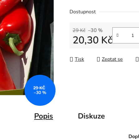
Dostupnost
29 Kč
–30 %
20,30 Kč
Měrná cena:
Tisk
Zeptat se
29 KČ
–30 %
Popis
Diskuze
Dopl