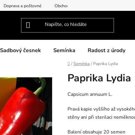
Doprava a poštovné
Obchodní podmínky
Podmínky ochra
Sadbový česnek
Semínka
Radost z úrody
Domů
/
Semínka
/
Paprika Lydia
Paprika Lydia
Capsicum annuum L.
Pravá kapie vyššího až vysokého
stěny ani při sterilaci neměkno
Balení obsahuje 20 semen