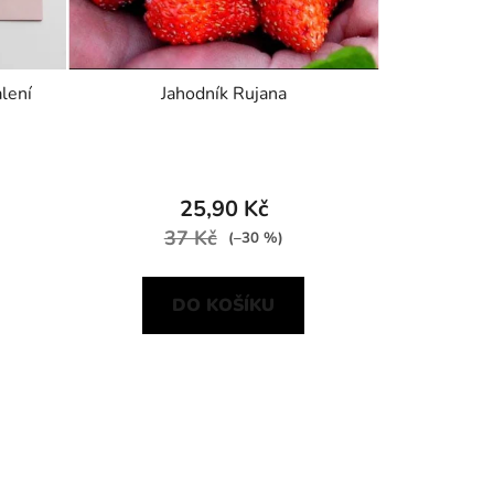
alení
Jahodník Rujana
25,90 Kč
37 Kč
(–30 %)
DO KOŠÍKU