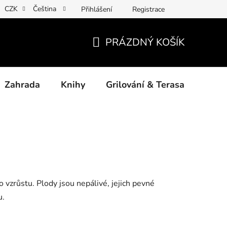
CZK
Čeština
Přihlášení
Registrace
ny osobních údajů
Povinné informace a odkazy ÚKZÚZ
Jak
PRÁZDNÝ KOŠÍK
NÁKUPNÍ
KOŠÍK
Zahrada
Knihy
Grilování & Terasa
Dárk
 vzrůstu. Plody jsou nepálivé, jejich pevné
u.