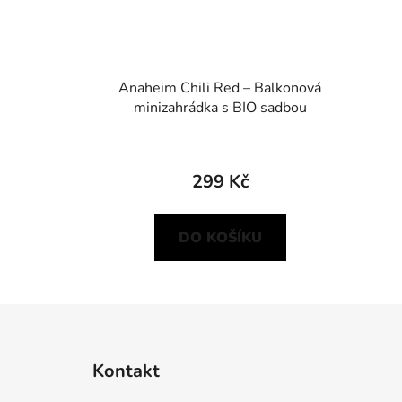
Anaheim Chili Red – Balkonová
minizahrádka s BIO sadbou
299 Kč
DO KOŠÍKU
Z
á
Kontakt
p