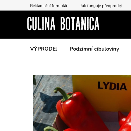
Přejít
Reklamační formulář
Jak funguje předprodej
na
obsah
VÝPRODEJ
Podzimní cibuloviny