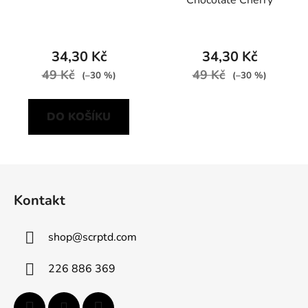
Chocolate Cherry
34,30 Kč
34,30 Kč
49 Kč
49 Kč
(–30 %)
(–30 %)
DO KOŠÍKU
Z
á
Kontakt
p
a
shop
@
scrptd.com
t
í
226 886 369