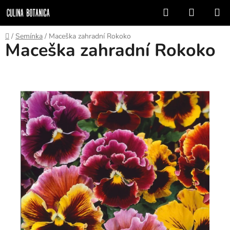
Přejít
Hledat
NÁKUP
na
KOŠÍK
obsah
Domů
/
Semínka
/
Maceška zahradní Rokoko
Maceška zahradní Rokoko