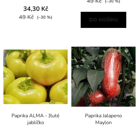
49 Kč
(–30 %)
34,30 Kč
49 Kč
(–30 %)
DO KOŠÍKU
Paprika ALMA - žluté
Paprika Jalapeno
jablíčko
Maylon