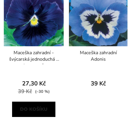
Maceška zahradní -
Maceška zahradní
švýcarská jednoduchá s
Adonis
okem, směs
27,30 Kč
39 Kč
39 Kč
(–30 %)
DO KOŠÍKU