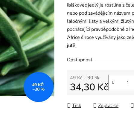
Ibiškovec jedlý je rostlina z čel
nebo pod zavádějícím názvem pro
laločnými listy a velkými žlutými
pocházející pravděpodobně z
In
Africe
široce využívány jako ze
jutě
.
Dostupnost
49 Kč
–30 %
34,30 Kč
49 KČ
–30 %
Měrná cena:
Tisk
Zeptat se