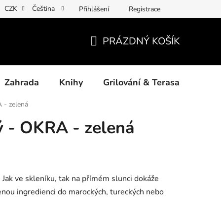
CZK
Čeština
Přihlášení
Registrace
ny osobních údajů
Povinné informace a odkazy ÚKZÚZ
Jak
PRÁZDNÝ KOŠÍK
NÁKUPNÍ
KOŠÍK
Zahrada
Knihy
Grilování & Terasa
Dárk
A - zelená
lý - OKRA - zelená
 Jak ve skleníku, tak na přímém slunci dokáže
cenou ingredienci do marockých, tureckých nebo