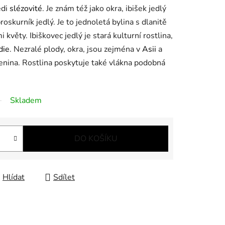
edi
slézovité
. Je znám též jako okra, ibišek jedlý
skurník jedlý. Je to jednoletá bylina s dlanitě
 květy. Ibiškovec jedlý je stará kulturní rostlina,
die
. Nezralé plody, okra, jsou zejména v
Asii
a
lenina. Rostlina poskytuje také vlákna podobná
Skladem
DO KOŠÍKU
Hlídat
Sdílet