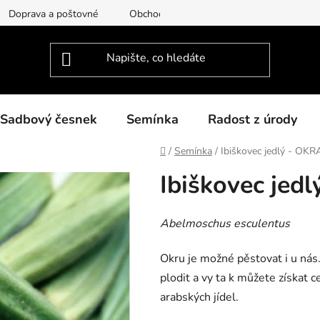
Doprava a poštovné
Obchodní podmínky
Podmínky ochra
Sadbový česnek
Semínka
Radost z úrody
Domů
/
Semínka
/
Ibiškovec jedlý - OKR
Ibiškovec jed
Abelmoschus esculentus
Okru je možné pěstovat i u nás.
plodit a vy ta k můžete získat 
arabských jídel.