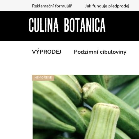
Přejít
Reklamační formulář
Jak funguje předprodej
na
obsah
VÝPRODEJ
Podzimní cibuloviny
NEMOŘENÉ