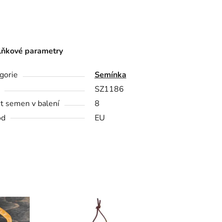
ňkové parametry
gorie
Semínka
SZ1186
t semen v balení
8
od
EU