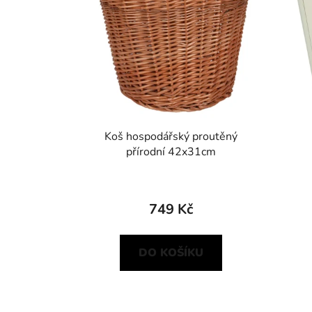
Koš hospodářský proutěný
přírodní 42x31cm
749 Kč
DO KOŠÍKU