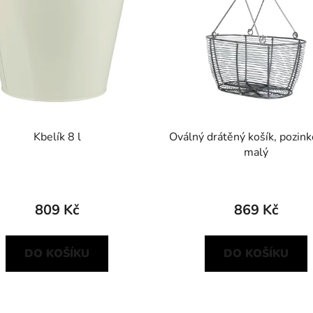
Kbelík 8 l
Oválný drátěný košík, pozink
malý
809 Kč
869 Kč
DO KOŠÍKU
DO KOŠÍKU