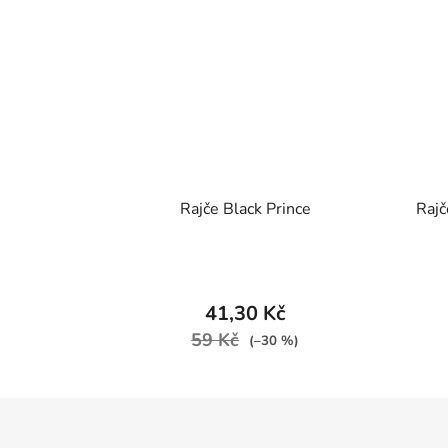
Rajče Black Prince
Raj
41,30 Kč
59 Kč
(–30 %)
Z