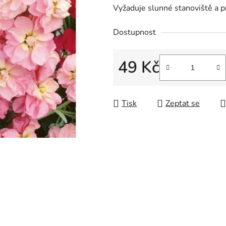
Vyžaduje slunné stanoviště a pí
Dostupnost
49 Kč
Měrná cena:
Tisk
Zeptat se