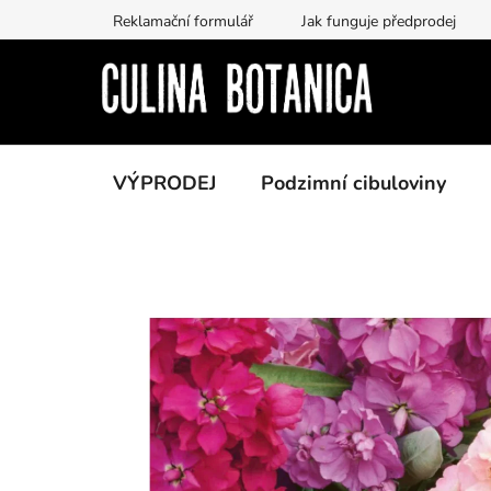
Přejít
Reklamační formulář
Jak funguje předprodej
na
obsah
VÝPRODEJ
Podzimní cibuloviny