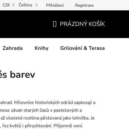
CZK
Čeština
Přihlášení
Registrace
ny osobních údajů
Povinné informace a odkazy ÚKZÚZ
Jak
PRÁZDNÝ KOŠÍK
NÁKUPNÍ
KOŠÍK
Zahrada
Knihy
Grilování & Terasa
Dárk
ěs barev
hrad. Milovníce historických odrůd zaplesají a
inese závan starých časů v pastelových a
ž víceletá rostlina pěstovaná jako letnička. Je
ez květů i přirychlování. Příjemně voní.