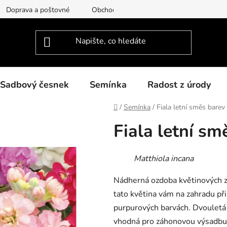
Doprava a poštovné
Obchodní podmínky
Podmínky ochra
Sadbový česnek
Semínka
Radost z úrody
Domů
/
Semínka
/
Fiala letní směs barev
Fiala letní sm
Matthiola incana
Nádherná ozdoba květinových za
tato květina vám na zahradu př
purpurových barvách. Dvouletá a
vhodná pro záhonovou výsadbu, ř