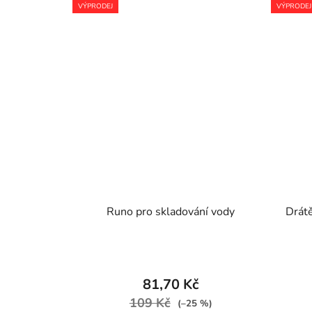
VÝPRODEJ
VÝPRODEJ
Runo pro skladování vody
Drátě
81,70 Kč
109 Kč
(–25 %)