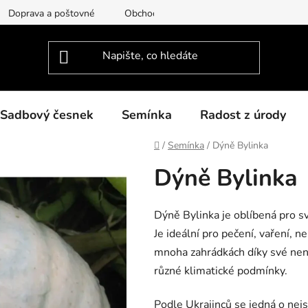
Doprava a poštovné
Obchodní podmínky
Podmínky ochra
Sadbový česnek
Semínka
Radost z úrody
Domů
/
Semínka
/
Dýně Bylinka
Dýně Bylinka
Dýně Bylinka je oblíbená pro sv
Je ideální pro pečení, vaření, n
mnoha zahrádkách díky své nen
různé klimatické podmínky.
Podle Ukrajinců se jedná o nej