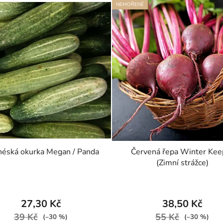
NEMOŘENÉ
néská okurka Megan / Panda
Červená řepa Winter Kee
(Zimní strážce)
27,30 Kč
38,50 Kč
39 Kč
55 Kč
(–30 %)
(–30 %)