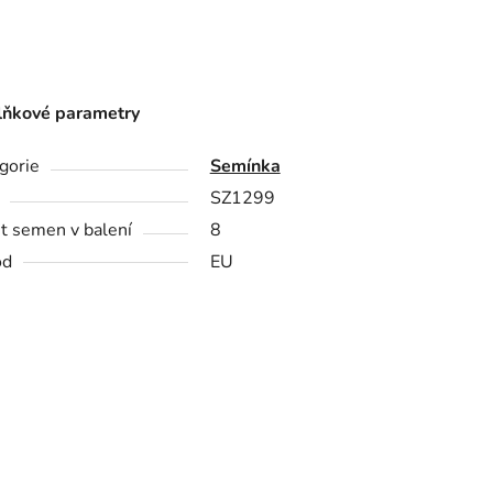
ňkové parametry
gorie
Semínka
SZ1299
t semen v balení
8
od
EU