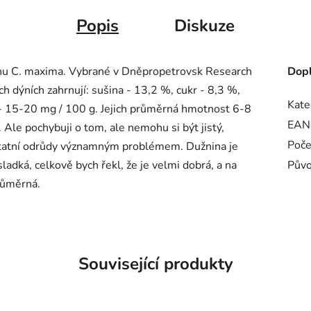
Popis
Diskuze
ruhu C. maxima. Vybrané v Dněpropetrovsk Research
Dopl
ch dýních zahrnují: sušina - 13,2 %, cukr - 8,3 %,
Kate
 - 15-20 mg / 100 g. Jejich průměrná hmotnost 6-8
EAN
 Ale pochybuji o tom, ale nemohu si být jistý,
Poče
statní odrůdy významným problémem. Dužnina je
ladká, celkově bych řekl, že je velmi dobrá, a na
Pův
průměrná.
Související produkty