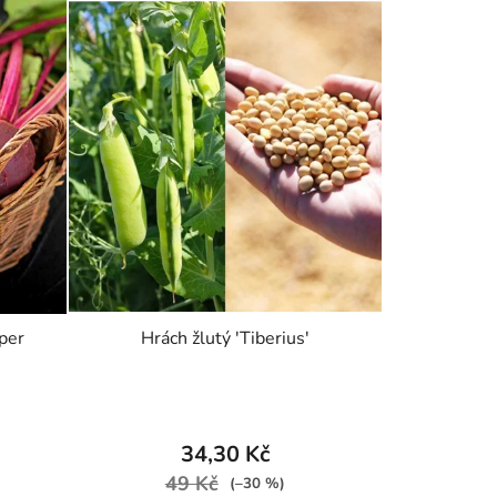
per
Hrách žlutý 'Tiberius'
34,30 Kč
49 Kč
(–30 %)