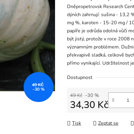
Dněpropetrovsk Research Center
dýních zahrnují: sušina - 13,2 %
mg %, karoten - 15-20 mg / 10
papíře je odrůda odolná vůči m
být jistý, protože v roce 2008 
významným problémem. Dužnina 
překvapivě sladká, celkově bych
přímo vynikající. Udržitelnost 
Dostupnost
49 KČ
–30 %
49 Kč
–30 %
34,30 Kč
Měrná cena:
Tisk
Zeptat se