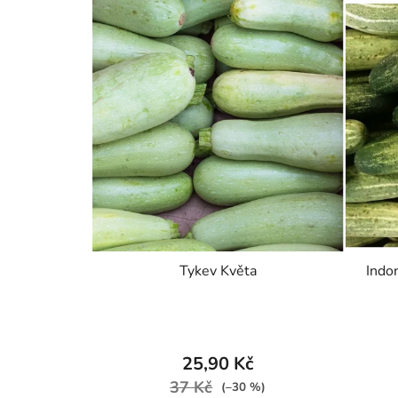
Tykev Květa
Indo
25,90 Kč
37 Kč
(–30 %)