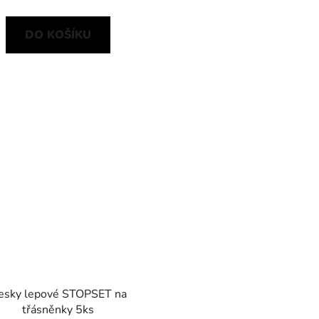
DO KOŠÍKU
esky lepové STOPSET na
třásněnky 5ks