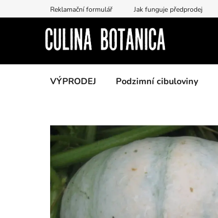
Přejít
Reklamační formulář
Jak funguje předprodej
na
obsah
VÝPRODEJ
Podzimní cibuloviny