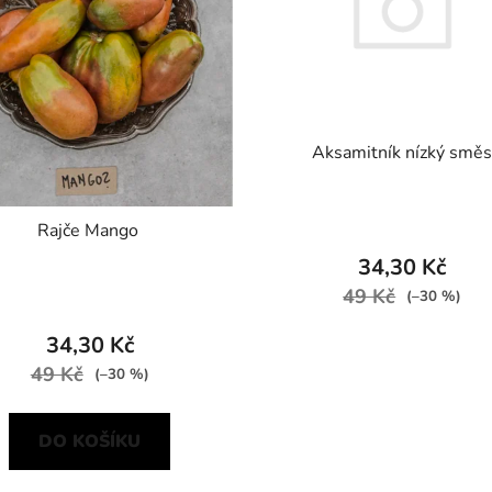
Aksamitník nízký smě
Rajče Mango
34,30 Kč
49 Kč
(–30 %)
34,30 Kč
49 Kč
(–30 %)
DO KOŠÍKU