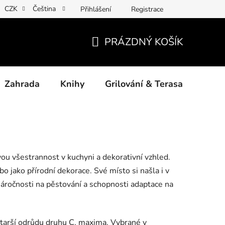
CZK
Čeština
Přihlášení
Registrace
ny osobních údajů
Povinné informace a odkazy ÚKZÚZ
Jak
PRÁZDNÝ KOŠÍK
NÁKUPNÍ
KOŠÍK
Zahrada
Knihy
Grilování & Terasa
Dárk
ou všestrannost v kuchyni a dekorativní vzhled.
ebo jako přírodní dekorace. Své místo si našla i v
áročnosti na pěstování a schopnosti adaptace na
starší odrůdu druhu C. maxima. Vybrané v