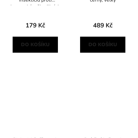
insekticid proti
černý, velký
housenkám škodlivých
motýlů
179 Kč
489 Kč
DO KOŠÍKU
DO KOŠÍKU