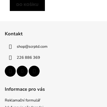
DO KOŠÍKU
Z
á
Kontakt
p
a
shop
@
scrptd.com
t
í
226 886 369
Informace pro vás
Reklamační formulář