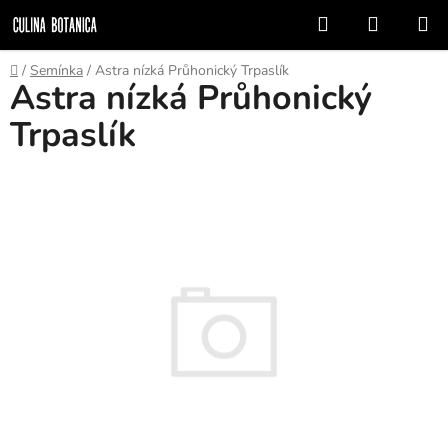
Přejít
Hledat
NÁKUP
na
KOŠÍK
obsah
Domů
/
Semínka
/
Astra nízká Průhonický Trpaslík
Astra nízká Průhonický
Trpaslík