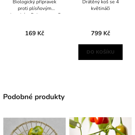
Biologický přípravek
Drátěný koš se 4
proti plísňovým
květináči
chorobám Polyversum 5
g
169 Kč
799 Kč
DO KOŠÍKU
Podobné produkty