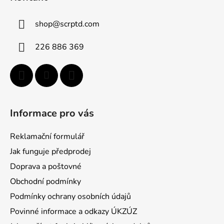
p
a
shop
@
scrptd.com
t
í
226 886 369
Informace pro vás
Reklamační formulář
Jak funguje předprodej
Doprava a poštovné
Obchodní podmínky
Podmínky ochrany osobních údajů
Povinné informace a odkazy ÚKZÚZ