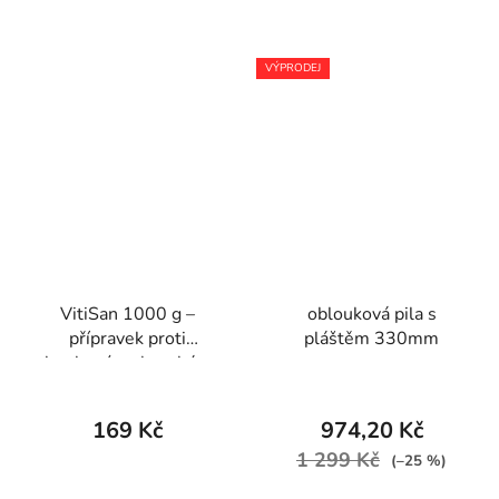
VÝPRODEJ
VitiSan 1000 g –
oblouková pila s
přípravek proti
pláštěm 330mm
houbovým chorobám
169 Kč
974,20 Kč
1 299 Kč
(–25 %)