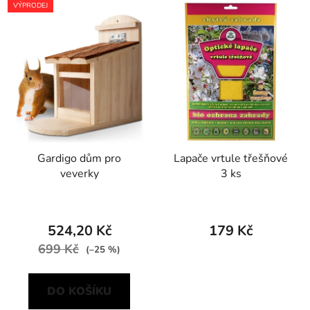
VÝPRODEJ
Gardigo dům pro
Lapače vrtule třešňové
veverky
3 ks
524,20 Kč
179 Kč
699 Kč
(–25 %)
DO KOŠÍKU