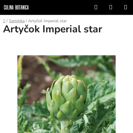
Přejít
Hledat
NÁKUP
na
KOŠÍK
obsah
Domů
/
Semínka
/
Artyčok Imperial star
Artyčok Imperial star