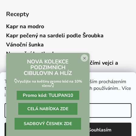
Recepty
Kapr na modro
Kapr pečený na sardeli podle Šroubka
Vánoční šunka
Novoroční hrstkovka
×
NOVÁ KOLEKCE
Lehký bramborový salát s křepelčími vejci a
PODZIMNÍCH
kyselou okurkou
CIBULOVIN A HLÍZ
Tento web používá soubory cookie. Dalším procházením
👇Využijte na květiny promo kód na 10%
slevu👇
tohoto webu vyjadřujete souhlas s jejich používáním.. Více
informací
zde
.
Promo kód:
TULIPAN10
Vrácení zboží a reklamace
Kontaktní formulář
CELÁ NABÍDKA ZDE
Nastavení
SADBOVÝ ČESNEK ZDE
Vytvořil Shoptet
Odmítnout
Souhlasím
Copyright 2026
Culina Botanica
. Všechna práva