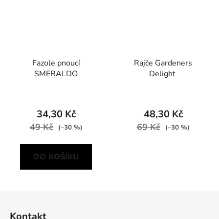
Fazole pnoucí
Rajče Gardeners
SMERALDO
Delight
34,30 Kč
48,30 Kč
49 Kč
69 Kč
(–30 %)
(–30 %)
DO KOŠÍKU
Z
á
Kontakt