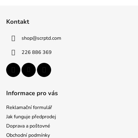
Z
á
Kontakt
p
a
shop
@
scrptd.com
t
í
226 886 369
Informace pro vás
Reklamační formulář
Jak funguje předprodej
Doprava a poštovné
Obchodní podmínky