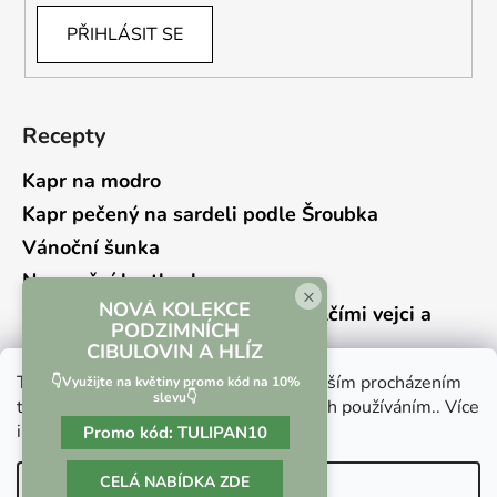
PŘIHLÁSIT SE
Recepty
Kapr na modro
Kapr pečený na sardeli podle Šroubka
Vánoční šunka
Novoroční hrstkovka
×
NOVÁ KOLEKCE
Lehký bramborový salát s křepelčími vejci a
PODZIMNÍCH
kyselou okurkou
CIBULOVIN A HLÍZ
Tento web používá soubory cookie. Dalším procházením
👇Využijte na květiny promo kód na 10%
slevu👇
tohoto webu vyjadřujete souhlas s jejich používáním.. Více
informací
zde
.
Promo kód:
TULIPAN10
Vrácení zboží a reklamace
Kontaktní formulář
CELÁ NABÍDKA ZDE
Nastavení