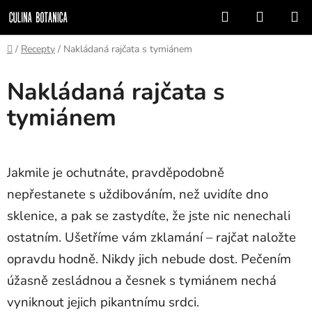
Přejít
Hledat
NÁKUP
na
KOŠÍK
obsah
Domů
/
Recepty
/
Nakládaná rajčata s tymiánem
Nakládaná rajčata s
tymiánem
Jakmile je ochutnáte, pravděpodobně
nepřestanete s uždibováním, než uvidíte dno
sklenice, a pak se zastydíte, že jste nic nenechali
ostatním. Ušetříme vám zklamání – rajčat naložte
opravdu hodně. Nikdy jich nebude dost. Pečením
úžasně zesládnou a česnek s tymiánem nechá
vyniknout jejich pikantnímu srdci.