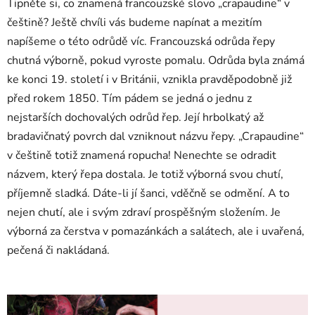
Tipněte si, co znamená francouzské slovo „crapaudine“ v
češtině? Ještě chvíli vás budeme napínat a mezitím
napíšeme o této odrůdě víc. Francouzská odrůda řepy
chutná výborně, pokud vyroste pomalu. Odrůda byla známá
ke konci 19. století i v Británii, vznikla pravděpodobně již
před rokem 1850. Tím pádem se jedná o jednu z
nejstarších dochovalých odrůd řep. Její hrbolkatý až
bradavičnatý povrch dal vzniknout názvu řepy. „Crapaudine“
v češtině totiž znamená ropucha! Nenechte se odradit
názvem, který řepa dostala. Je totiž výborná svou chutí,
příjemně sladká. Dáte-li jí šanci, vděčně se odmění. A to
nejen chutí, ale i svým zdraví prospěšným složením. Je
výborná za čerstva v pomazánkách a salátech, ale i uvařená,
pečená či nakládaná.