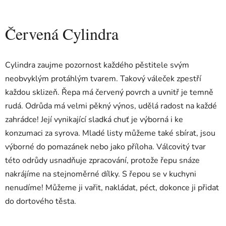
Červená Cylindra
Cylindra zaujme pozornost každého pěstitele svým
neobvyklým protáhlým tvarem. Takový váleček zpestří
každou sklizeň. Řepa má červený povrch a uvnitř je temně
rudá. Odrůda má velmi pěkný výnos, udělá radost na každé
zahrádce! Její vynikající sladká chuť je výborná i ke
konzumaci za syrova. Mladé listy můžeme také sbírat, jsou
výborné do pomazánek nebo jako příloha. Válcovitý tvar
této odrůdy usnadňuje zpracování, protože řepu snáze
nakrájíme na stejnoměrné dílky. S řepou se v kuchyni
nenudíme! Můžeme ji vařit, nakládat, péct, dokonce ji přidat
do dortového těsta.