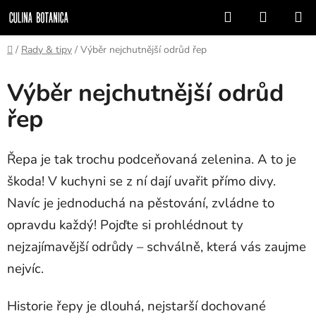
Přejít
Hledat
NÁKUP
na
KOŠÍK
obsah
Domů
/
Rady & tipy
/
Výběr nejchutnější odrůd řep
Výběr nejchutnější odrůd
řep
Řepa je tak trochu podceňovaná zelenina. A to je
škoda! V kuchyni se z ní dají uvařit přímo divy.
Navíc je jednoduchá na pěstování, zvládne to
opravdu každý! Pojďte si prohlédnout ty
nejzajímavější odrůdy – schválně, která vás zaujme
nejvíc.
Historie řepy je dlouhá, nejstarší dochované