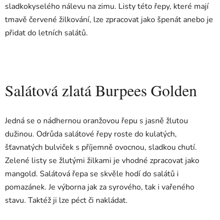
sladkokyselého nálevu na zimu. Listy této řepy, které mají
tmavě červené žilkování, lze zpracovat jako špenát anebo je
přidat do letních salátů.
Salátová zlatá Burpees Golden
Jedná se o nádhernou oranžovou řepu s jasně žlutou
dužinou. Odrůda salátové řepy roste do kulatých,
šťavnatých bulviček s příjemně ovocnou, sladkou chutí.
Zelené listy se žlutými žilkami je vhodné zpracovat jako
mangold. Salátová řepa se skvěle hodí do salátů i
pomazánek. Je výborna jak za syrového, tak i vařeného
stavu. Taktéž ji lze péct či nakládat.