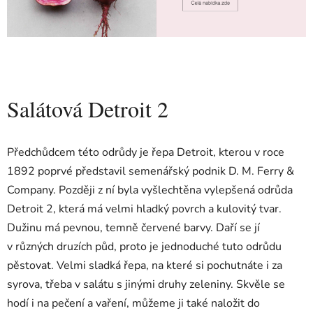
Salátová Detroit 2
Předchůdcem této odrůdy je řepa Detroit, kterou v roce
1892 poprvé představil semenářský podnik D. M. Ferry &
Company. Později z ní byla vyšlechtěna vylepšená odrůda
Detroit 2, která má velmi hladký povrch a kulovitý tvar.
Dužinu má pevnou, temně červené barvy. Daří se jí
v různých druzích půd, proto je jednoduché tuto odrůdu
pěstovat. Velmi sladká řepa, na které si pochutnáte i za
syrova, třeba v salátu s jinými druhy zeleniny. Skvěle se
hodí i na pečení a vaření, můžeme ji také naložit do