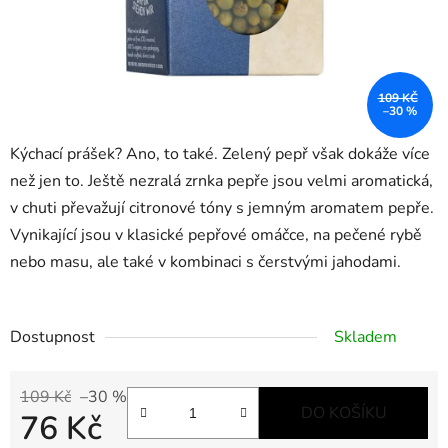
109 KČ
–30 %
Kýchací prášek? Ano, to také. Zelený pepř však dokáže více
než jen to. Ještě nezralá zrnka pepře jsou velmi aromatická,
v chuti převažují citronové tóny s jemným aromatem pepře.
Vynikající jsou v klasické pepřové omáčce, na pečené rybě
nebo masu, ale také v kombinaci s čerstvými jahodami.
Dostupnost
Skladem
109 Kč
–30 %
DO KOŠÍKU
76 Kč