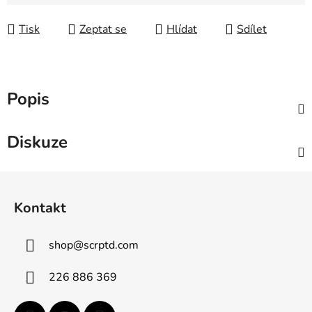
Měrná cena:
Tisk
Zeptat se
Hlídat
Sdílet
Popis
Diskuze
Z
á
Kontakt
p
a
shop
@
scrptd.com
t
í
226 886 369