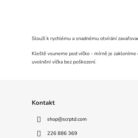
Slouží k rychlému a snadnému otvírání zavařova
Kleště vsuneme pod víčko - mírně je zakloníme
uvolnění víčka bez poškození.
Z
á
Kontakt
p
a
shop
@
scrptd.com
t
í
226 886 369