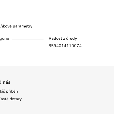
ňkové parametry
gorie
Radost z úrody
8594014110074
O nás
Náš příběh
Časté dotazy