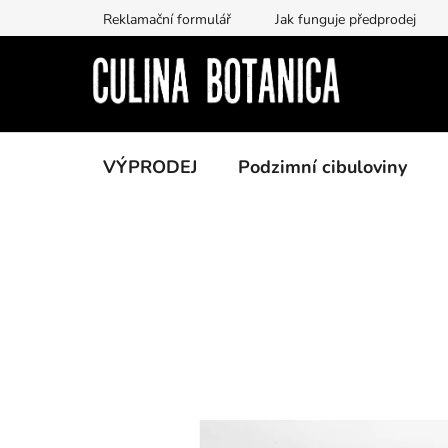
Přejít
Reklamační formulář
Jak funguje předprodej
na
obsah
VÝPRODEJ
Podzimní cibuloviny