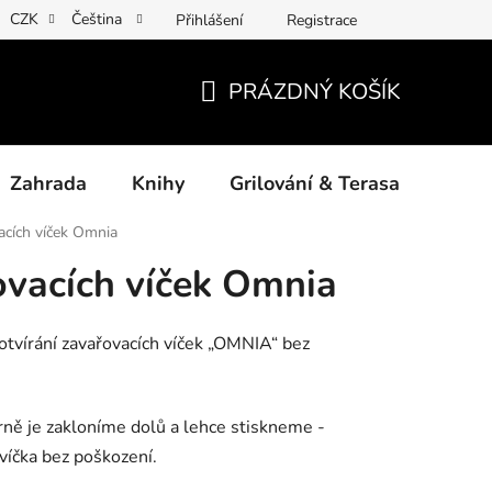
CZK
Čeština
Přihlášení
Registrace
ny osobních údajů
Povinné informace a odkazy ÚKZÚZ
Jak
PRÁZDNÝ KOŠÍK
NÁKUPNÍ
KOŠÍK
Zahrada
Knihy
Grilování & Terasa
Dárk
acích víček Omnia
ovacích víček Omnia
tvírání zavařovacích víček „OMNIA“ bez
ně je zakloníme dolů a lehce stiskneme -
víčka bez poškození.