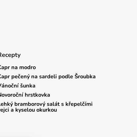
Recepty
Kapr na modro
Kapr pečený na sardeli podle Šroubka
Vánoční šunka
Novoroční hrstkovka
Lehký bramborový salát s křepelčími
vejci a kyselou okurkou