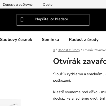
Doprava a poštovné
Obchodní podmínky
Podmínky ochra
Sadbový česnek
Semínka
Radost z úrody
Domů
/
Radost z úrody
/
Otvírák zavařov
Otvírák zavař
Slouží k rychlému a snadnému o
poškození.
Kleště vsuneme pod víčko - mír
dochází ke snadnému uvolnění 