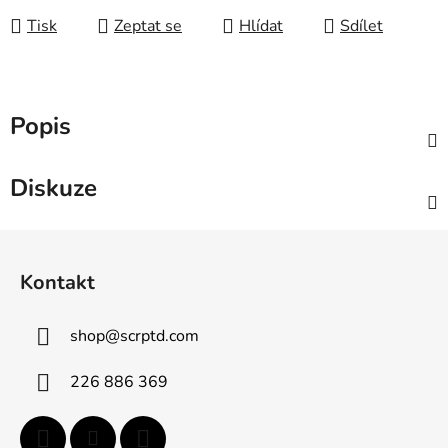
Tisk
Zeptat se
Hlídat
Sdílet
Popis
Diskuze
Z
á
Kontakt
p
a
shop
@
scrptd.com
t
í
226 886 369