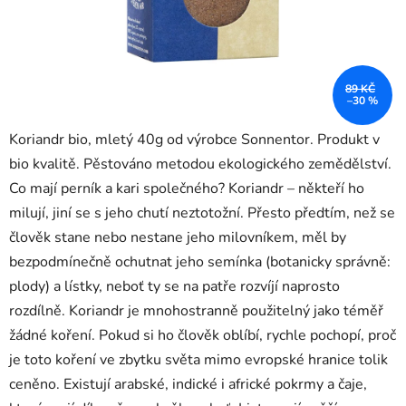
89 KČ
–30 %
Koriandr bio, mletý 40g od výrobce Sonnentor. Produkt v
bio kvalitě. Pěstováno metodou ekologického zemědělství.
Co mají perník a kari společného? Koriandr – někteří ho
milují, jiní se s jeho chutí neztotožní. Přesto předtím, než se
člověk stane nebo nestane jeho milovníkem, měl by
bezpodmínečně ochutnat jeho semínka (botanicky správně:
plody) a lístky, neboť ty se na patře rozvíjí naprosto
rozdílně. Koriandr je mnohostranně použitelný jako téměř
žádné koření. Pokud si ho člověk oblíbí, rychle pochopí, proč
je toto koření ve zbytku světa mimo evropské hranice tolik
ceněno. Existují arabské, indické i africké pokrmy a čaje,