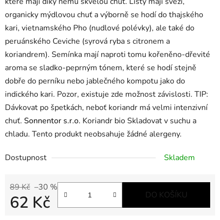
které mají díky němu skvělou chuť. Listy mají svěží,
organicky mýdlovou chuť a výborně se hodí do thajského
kari, vietnamského Pho (nudlové polévky), ale také do
peruánského Ceviche (syrová ryba s citronem a
koriandrem). Semínka mají naproti tomu kořeněno-dřevité
aroma se sladko-peprným tónem, které se hodí stejně
dobře do perníku nebo jablečného kompotu jako do
indického kari. Pozor, existuje zde možnost závislosti. TIP:
Dávkovat po špetkách, neboť koriandr má velmi intenzivní
chuť.
Sonnentor s.r.o.
Koriandr bio Skladovat v suchu a
chladu. Tento produkt neobsahuje žádné alergeny.
Dostupnost
Skladem
89 Kč
–30 %
DO KOŠÍKU
62 Kč
Měrná cena: