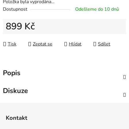
Položka byla vyprodána…
Dostupnost
Odešleme do 10 dnů
899 Kč
Měrná cena:
Tisk
Zeptat se
Hlídat
Sdílet
Popis
Diskuze
Z
á
Kontakt
p
a