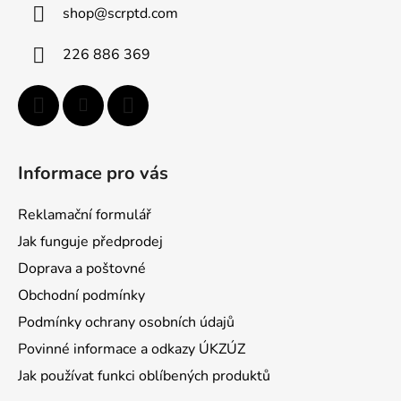
shop
@
scrptd.com
t
í
226 886 369
Informace pro vás
Reklamační formulář
Jak funguje předprodej
Doprava a poštovné
Obchodní podmínky
Podmínky ochrany osobních údajů
Povinné informace a odkazy ÚKZÚZ
Jak používat funkci oblíbených produktů