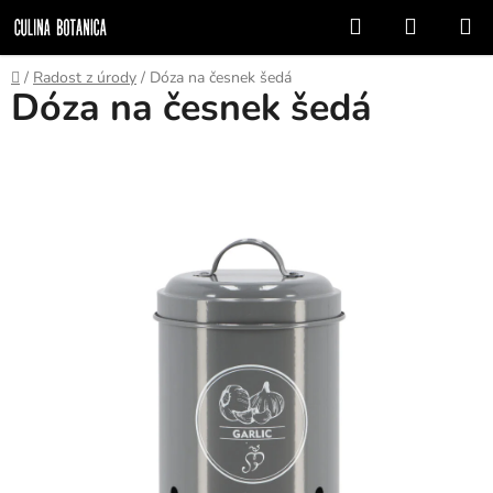
Přejít
Hledat
NÁKUP
na
KOŠÍK
obsah
Domů
/
Radost z úrody
/
Dóza na česnek šedá
Dóza na česnek šedá