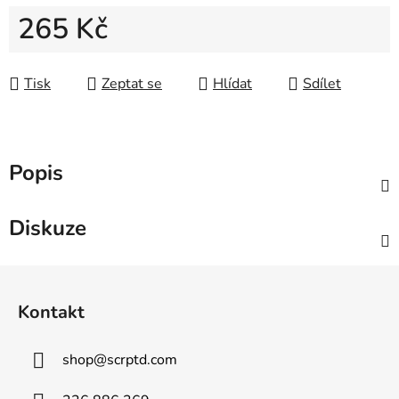
265 Kč
Měrná cena:
Tisk
Zeptat se
Hlídat
Sdílet
Popis
Diskuze
Z
á
Kontakt
p
a
shop
@
scrptd.com
t
í