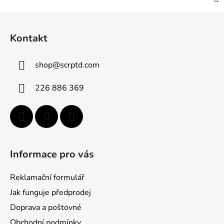
Z
á
Kontakt
p
a
shop
@
scrptd.com
t
í
226 886 369
Informace pro vás
Reklamační formulář
Jak funguje předprodej
Doprava a poštovné
Obchodní podmínky