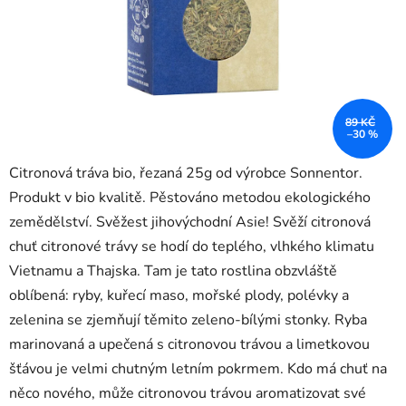
89 KČ
–30 %
Citronová tráva bio, řezaná 25g od výrobce Sonnentor.
Produkt v bio kvalitě. Pěstováno metodou ekologického
zemědělství. Svěžest jihovýchodní Asie! Svěží citronová
chuť citronové trávy se hodí do teplého, vlhkého klimatu
Vietnamu a Thajska. Tam je tato rostlina obzvláště
oblíbená: ryby, kuřecí maso, mořské plody, polévky a
zelenina se zjemňují těmito zeleno-bílými stonky. Ryba
marinovaná a upečená s citronovou trávou a limetkovou
šťávou je velmi chutným letním pokrmem. Kdo má chuť na
něco nového, může citronovou trávou aromatizovat své