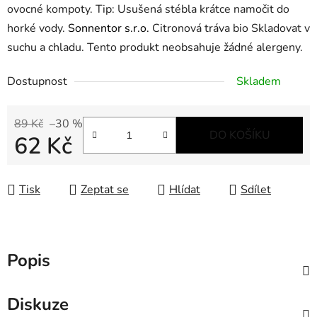
ovocné kompoty. Tip: Usušená stébla krátce namočit do
horké vody.
Sonnentor s.r.o.
Citronová tráva bio Skladovat v
suchu a chladu. Tento produkt neobsahuje žádné alergeny.
Dostupnost
Skladem
89 Kč
–30 %
DO KOŠÍKU
62 Kč
Měrná cena:
Tisk
Zeptat se
Hlídat
Sdílet
Popis
Diskuze