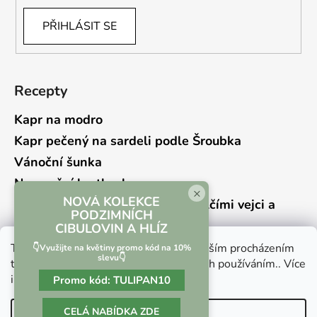
PŘIHLÁSIT SE
Recepty
Kapr na modro
Kapr pečený na sardeli podle Šroubka
Vánoční šunka
Novoroční hrstkovka
×
NOVÁ KOLEKCE
Lehký bramborový salát s křepelčími vejci a
PODZIMNÍCH
kyselou okurkou
CIBULOVIN A HLÍZ
Tento web používá soubory cookie. Dalším procházením
👇Využijte na květiny promo kód na 10%
slevu👇
tohoto webu vyjadřujete souhlas s jejich používáním.. Více
informací
zde
.
Promo kód:
TULIPAN10
Vrácení zboží a reklamace
Kontaktní formulář
CELÁ NABÍDKA ZDE
Nastavení