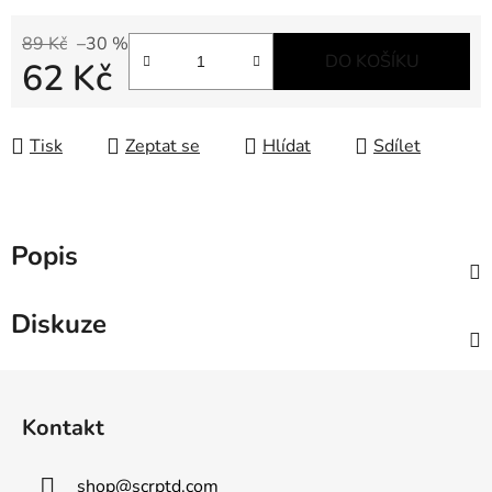
89 Kč
–30 %
DO KOŠÍKU
62 Kč
Měrná cena:
Tisk
Zeptat se
Hlídat
Sdílet
Popis
Diskuze
Z
á
Kontakt
p
a
shop
@
scrptd.com