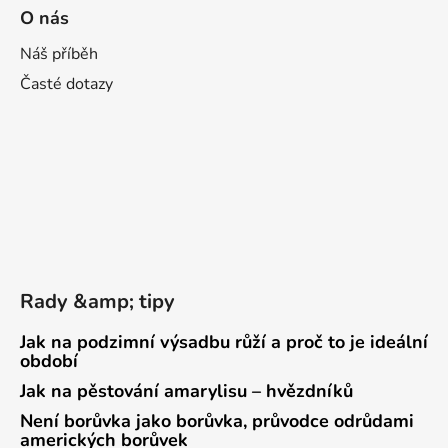
O nás
Náš příběh
Časté dotazy
Rady &amp; tipy
Jak na podzimní výsadbu růží a proč to je ideální
období
Jak na pěstování amarylisu – hvězdníků
Není borůvka jako borůvka, průvodce odrůdami
amerických borůvek