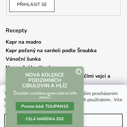
PŘIHLÁSIT SE
Recepty
Kapr na modro
Kapr pečený na sardeli podle Šroubka
Vánoční šunka
Novoroční hrstkovka
×
NOVÁ KOLEKCE
Lehký bramborový salát s křepelčími vejci a
PODZIMNÍCH
kyselou okurkou
CIBULOVIN A HLÍZ
Tento web používá soubory cookie. Dalším procházením
👇Využijte na květiny promo kód na 10%
slevu👇
tohoto webu vyjadřujete souhlas s jejich používáním.. Více
informací
zde
.
Promo kód:
TULIPAN10
Vrácení zboží a reklamace
Kontaktní formulář
CELÁ NABÍDKA ZDE
Nastavení