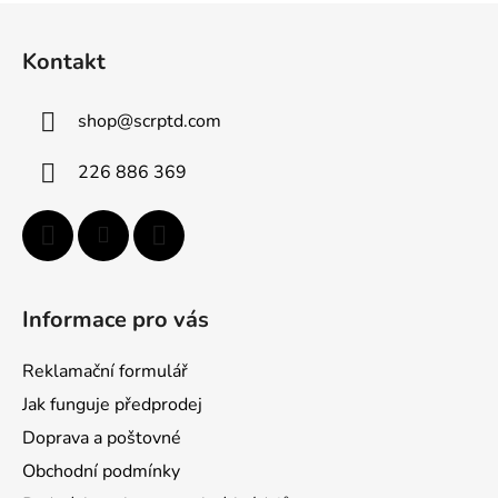
Z
á
Kontakt
p
a
shop
@
scrptd.com
t
í
226 886 369
Informace pro vás
Reklamační formulář
Jak funguje předprodej
Doprava a poštovné
Obchodní podmínky