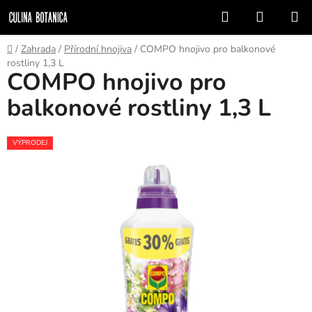
Přejít
Hledat
NÁKUP
na
KOŠÍK
obsah
Domů
/
Zahrada
/
Přírodní hnojiva
/
COMPO hnojivo pro balkonové
rostliny 1,3 L
COMPO hnojivo pro
balkonové rostliny 1,3 L
VÝPRODEJ