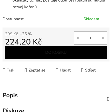
okamžitý účinek, posiluje odolnost rostlin stimuluje
rozvoj kořenů
Dostupnost
Skladem
299 Kč
–25 %
224,20 Kč
Měrná cena:
DO KOŠÍKU
Tisk
Zeptat se
Hlídat
Sdílet
Popis
Diskuze