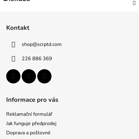
Z
á
Kontakt
p
a
shop
@
scrptd.com
t
í
226 886 369
Informace pro vás
Reklamační formulář
Jak funguje předprodej
Doprava a poštovné