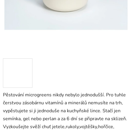
Pěstování microgreens nikdy nebylo jednodušší. Pro tuhle
čerstvou zásobárnu vitamínů a minerálů nemusíte na trh,
vypěstujete si ji jednoduše na kuchyňské lince. Stačí jen
semínka, gel nebo perlan a za 6 dní se připravte na sklizeň.
Vyzkoušejte svěží chuť jetele,rukoly,vojtěšky,hořčice,