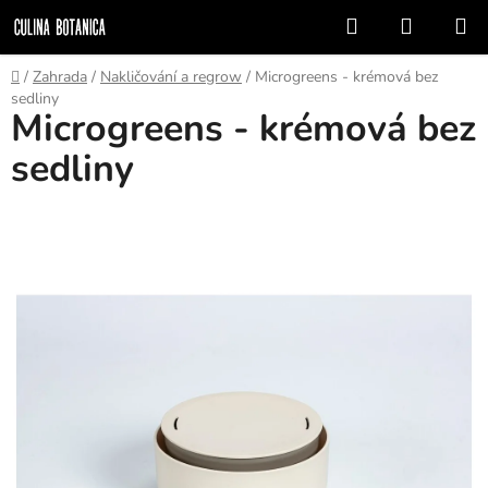
Přejít
Hledat
NÁKUP
na
KOŠÍK
obsah
Domů
/
Zahrada
/
Nakličování a regrow
/
Microgreens - krémová bez
sedliny
Microgreens - krémová bez
sedliny