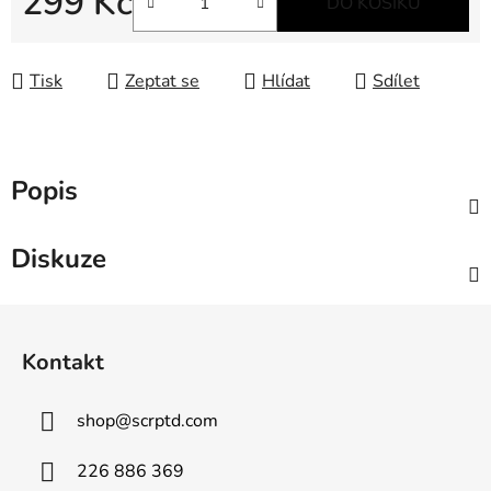
299 Kč
DO KOŠÍKU
Měrná cena:
Tisk
Zeptat se
Hlídat
Sdílet
Popis
Diskuze
Z
á
Kontakt
p
a
shop
@
scrptd.com
t
í
226 886 369